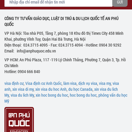
CÔNG TY TƯ VẤN GIÁO DỤC, LUẬT DI TRÚ & DU LỊCH QUỐC TẾ AN PHÚ
QUỐC
VP Hà Nội: Tòa nhà P05, Tầng 7, phòng 18 Khu đô thị Times City 458 Minh
Khai, phường Vĩnh Tuy, Quận Hai Bà Trưng, Hà Nội
Điện thoại: 024.3715 4095 - Fax: 024.3715 4094 - Hotline: 0904 30 9292
Email: info@anphuquoc.edu.vn
VP HCM: An Phú Plaza, 117 -119 Lý Chính Thắng, Phường 7, Quận 3, Tp. Hồ
Chí Minh
Hotline: 0904 666 840
visa định cư
,
Visa định cư Anh Quốc
,
làm visa
,
dịch vụ visa
,
visa my
,
visa
anh
,
xin visa di my
,
xin visa du hoc Anh
,
du học Canada
,
xin visa du lich
My
,
visa du lich My
,
xin hoc bong du hoc
,
hoc bong du hoc
,
phỏng vấn du học
Mỹ