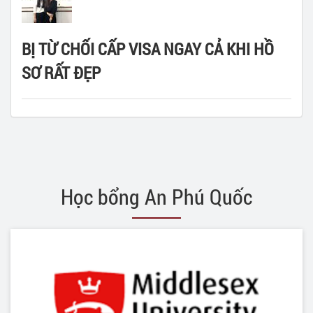
BỊ TỪ CHỐI CẤP VISA NGAY CẢ KHI HỒ
SƠ RẤT ĐẸP
Học bổng An Phú Quốc