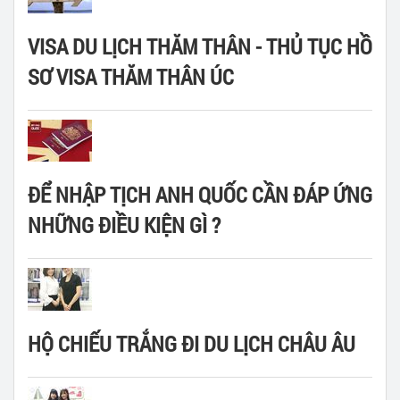
VISA DU LỊCH THĂM THÂN - THỦ TỤC HỒ
SƠ VISA THĂM THÂN ÚC
ĐỂ NHẬP TỊCH ANH QUỐC CẦN ĐÁP ỨNG
NHỮNG ĐIỀU KIỆN GÌ ?
HỘ CHIẾU TRẮNG ĐI DU LỊCH CHÂU ÂU