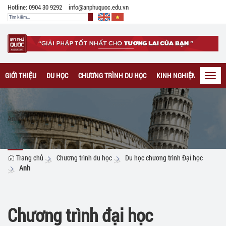
Hotline: 0904 30 9292
info@anphuquoc.edu.vn
GIỚI THIỆU
DU HỌC
CHƯƠNG TRÌNH DU HỌC
KINH NGHIỆM DU HỌC
Toggl
navig
Anh
Trang chủ
Chương trình du học
Du học chương trình Đại học
Anh
Chương trình đại học