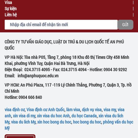
Visa
Sự kiện
Liên hệ
CÔNG TY TƯ VẤN GIÁO DỤC, LUẬT DI TRÚ & DU LỊCH QUỐC TẾ AN PHÚ
QUỐC
VP Hà Nội: Tòa nhà P05, Tầng 7, phòng 18 Khu đô thị Times City 458 Minh
Khai, phường Vĩnh Tuy, Quận Hai Bà Trưng, Hà Nội
Điện thoại: 024.3715 4095 - Fax: 024.3715 4094 - Hotline: 0904 30 9292
Email: info@anphuquoc.edu.vn
VP HCM: An Phú Plaza, 117 -119 Lý Chính Thắng, Phường 7, Quận 3, Tp. Hồ
Chí Minh
Hotline: 0904 666 840
visa định cư
,
Visa định cư Anh Quốc
,
làm visa
,
dịch vụ visa
,
visa my
,
visa
anh
,
xin visa di my
,
xin visa du hoc Anh
,
du học Canada
,
xin visa du lich
My
,
visa du lich My
,
xin hoc bong du hoc
,
hoc bong du hoc
,
phỏng vấn du học
Mỹ