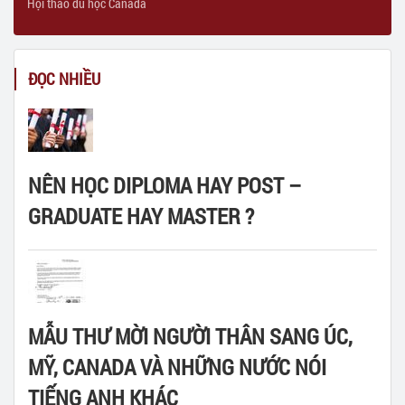
Hội thảo du học Canada
ĐỌC NHIỀU
NÊN HỌC DIPLOMA HAY POST –
GRADUATE HAY MASTER ?
MẪU THƯ MỜI NGƯỜI THÂN SANG ÚC,
MỸ, CANADA VÀ NHỮNG NƯỚC NÓI
TIẾNG ANH KHÁC