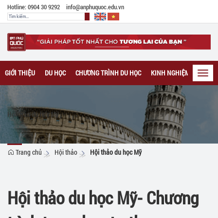
Hotline: 0904 30 9292
info@anphuquoc.edu.vn
GIỚI THIỆU
DU HỌC
CHƯƠNG TRÌNH DU HỌC
KINH NGHIỆM DU HỌC
Toggl
navig
Hội thảo du học Mỹ
Trang chủ
Hội thảo
Hội thảo du học Mỹ
Hội thảo du học Mỹ- Chương