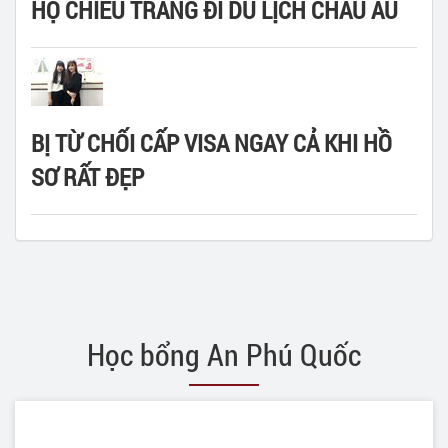
HỘ CHIẾU TRẮNG ĐI DU LỊCH CHÂU ÂU
BỊ TỪ CHỐI CẤP VISA NGAY CẢ KHI HỒ
SƠ RẤT ĐẸP
Học bổng An Phú Quốc