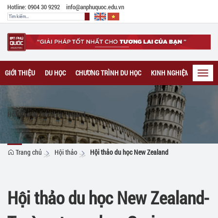
Hotline: 0904 30 9292
info@anphuquoc.edu.vn
GIỚI THIỆU
DU HỌC
CHƯƠNG TRÌNH DU HỌC
KINH NGHIỆM DU HỌC
Toggl
navig
Hội thảo du học New Zealand
Trang chủ
Hội thảo
Hội thảo du học New Zealand
Hội thảo du học New Zealand-