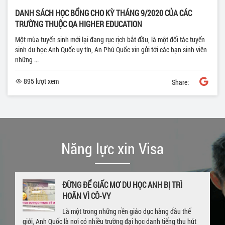
DANH SÁCH HỌC BỔNG CHO KỲ THÁNG 9/2020 CỦA CÁC
TRƯỜNG THUỘC QA HIGHER EDUCATION
Một mùa tuyển sinh mới lại đang rục rịch bắt đầu, là một đối tác tuyển
sinh du học Anh Quốc uy tín, An Phú Quốc xin gửi tới các bạn sinh viên
những ...
895 lượt xem
Share:
Năng lực xin Visa
ĐỪNG ĐỂ GIẤC MƠ DU HỌC ANH BỊ TRÌ
HOÃN VÌ CÔ-VY
Là một trong những nền giáo dục hàng đầu thế
giới, Anh Quốc là nơi có nhiều trường đại học danh tiếng thu hút