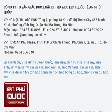
CÔNG TY TƯ VẤN GIÁO DỤC, LUẬT DI TRÚ & DU LỊCH QUỐC TẾ AN PHÚ
QUỐC
VP Hà Nội: Tòa nhà P05, Tầng 7, phòng 18 Khu đô thị Times City 458 Minh
Khai, phường Vĩnh Tuy, Quận Hai Bà Trưng, Hà Nội
Điện thoại: 024.3715 4095 - Fax: 024.3715 4094 - Hotline: 0904 30 9292
Email: info@anphuquoc.edu.vn
VP HCM: An Phú Plaza, 117 -119 Lý Chính Thắng, Phường 7, Quận 3, Tp. Hồ
Chí Minh
Hotline: 0904 666 840
visa định cư
,
Visa định cư Anh Quốc
,
làm visa
,
dịch vụ visa
,
visa my
,
visa
anh
,
xin visa di my
,
xin visa du hoc Anh
,
du học Canada
,
xin visa du lich
My
,
visa du lich My
,
xin hoc bong du hoc
,
hoc bong du hoc
,
phỏng vấn du học
Mỹ