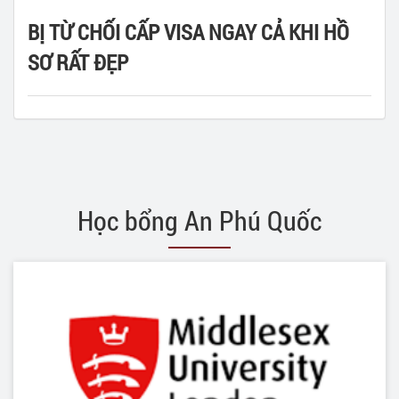
BỊ TỪ CHỐI CẤP VISA NGAY CẢ KHI HỒ
SƠ RẤT ĐẸP
Học bổng An Phú Quốc