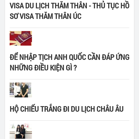
VISA DU LỊCH THĂM THÂN - THỦ TỤC HỒ
SƠ VISA THĂM THÂN ÚC
ĐỂ NHẬP TỊCH ANH QUỐC CẦN ĐÁP ỨNG
NHỮNG ĐIỀU KIỆN GÌ ?
HỘ CHIẾU TRẮNG ĐI DU LỊCH CHÂU ÂU