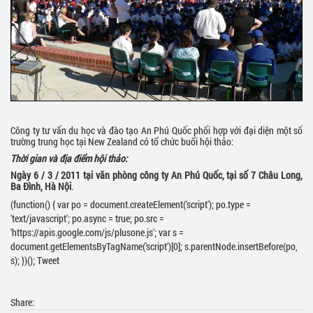
Công ty tư vấn du học và đào tạo An Phú Quốc phối hợp với đại diện một số
trường trung học tại New Zealand có tổ chức buổi hội thảo:
Thời gian và địa điểm hội thảo:
Ngày 6 / 3 / 2011 tại văn phòng công ty An Phú Quốc, tại số 7 Châu Long,
Ba Đình, Hà Nội
.
(function() { var po = document.createElement('script'); po.type =
'text/javascript'; po.async = true; po.src =
'https://apis.google.com/js/plusone.js'; var s =
document.getElementsByTagName('script')[0]; s.parentNode.insertBefore(po,
s); })(); Tweet
Share: