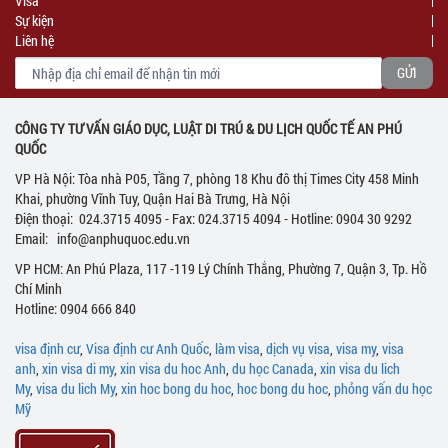
Visa
Sự kiện
Liên hệ
CÔNG TY TƯ VẤN GIÁO DỤC, LUẬT DI TRÚ & DU LỊCH QUỐC TẾ AN PHÚ
QUỐC
VP Hà Nội: Tòa nhà P05, Tầng 7, phòng 18 Khu đô thị Times City 458 Minh
Khai, phường Vĩnh Tuy, Quận Hai Bà Trưng, Hà Nội
Điện thoại: 024.3715 4095 - Fax: 024.3715 4094 - Hotline: 0904 30 9292
Email: info@anphuquoc.edu.vn
VP HCM: An Phú Plaza, 117 -119 Lý Chính Thắng, Phường 7, Quận 3, Tp. Hồ
Chí Minh
Hotline: 0904 666 840
visa định cư
,
Visa định cư Anh Quốc
,
làm visa
,
dịch vụ visa
,
visa my
,
visa
anh
,
xin visa di my
,
xin visa du hoc Anh
,
du học Canada
,
xin visa du lich
My
,
visa du lich My
,
xin hoc bong du hoc
,
hoc bong du hoc
,
phỏng vấn du học
Mỹ