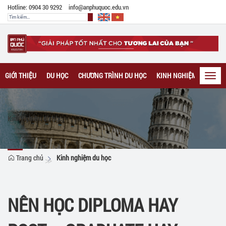
Hotline: 0904 30 9292
info@anphuquoc.edu.vn
GIỚI THIỆU
DU HỌC
CHƯƠNG TRÌNH DU HỌC
KINH NGHIỆM DU HỌC
Toggl
navig
Kinh nghiệm du học
Trang chủ
Kinh nghiệm du học
NÊN HỌC DIPLOMA HAY