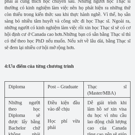
phải ai cũng thích học chuyên sâu. Những người học Thạc sĩ
thường có kinh nghiệm làm việc nên họ phát hiện ra những thứ
còn thiếu trong kiến thức sau khi thực hành nghề. Vì thế, họ sẵn
sàng bỏ nhiều tâm huyết và công sức đi học Thạc sĩ. Ngoài ra,
những người có kinh nghiệm làm việc rồi xin học Thạc sĩ sẽ có cơ
hội định cư ở Canada cao hơn.Những bạn có sẵn bằng Thạc sĩ thì
có thể theo học PhD nếu muốn. Nếu xét về lâu dài, bằng Thạc sĩ
sẽ đem lại nhiều cơ hội mở rộng hơn.
4:Ưu điểm của từng chương trình
Diploma
Post – Graduate
Thạc sĩ
(Master/MBA)
Những người
Điều kiện đầu
Dễ giải trình khi
theo học
vào dễ chịu
làm hồ sơ xin visa
Diploma sẽ
du học vì nhu cầu
Học phí vừa
được lấy bằng
lao động chất lượng
phải
Bachelor chứ
cao của Canada
không phải
tăng cao nên sẽ giúp