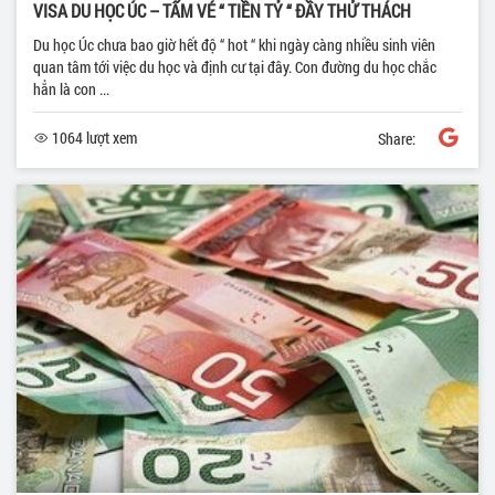
VISA DU HỌC ÚC – TẤM VÉ “ TIỀN TỶ “ ĐẦY THỬ THÁCH
Du học Úc chưa bao giờ hết độ “ hot “ khi ngày càng nhiều sinh viên
quan tâm tới việc du học và định cư tại đây. Con đường du học chắc
hẳn là con ...
1064 lượt xem
Share: