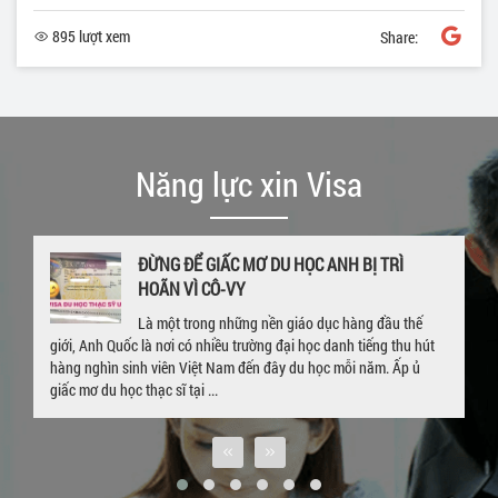
895 lượt xem
Share:
Năng lực xin Visa
GIA HẠN VISA DU HỌC NGAY KHI ĐANG Ở UK
– CHÚC MỪNG EM P.P LINH VỚI TẤM THẺ
VISA 4 NĂM
Hết hạn visa, quay trở về Việt Nam sau khi hòan thành khóa học ở
nước ngoài là nỗi lo lắng của rất nhiều bạn sinh viên đang du học.
Trường hợp của sinh viên P. P. Linh cũng tương tự. Bắt đầu hành ...