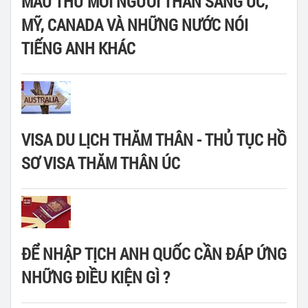
MẪU THƯ MỜI NGƯỜI THÂN SANG ÚC,
MỸ, CANADA VÀ NHỮNG NƯỚC NÓI
TIẾNG ANH KHÁC
VISA DU LỊCH THĂM THÂN - THỦ TỤC HỒ
SƠ VISA THĂM THÂN ÚC
ĐỂ NHẬP TỊCH ANH QUỐC CẦN ĐÁP ỨNG
NHỮNG ĐIỀU KIỆN GÌ ?