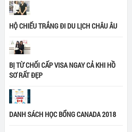
HỘ CHIẾU TRẮNG ĐI DU LỊCH CHÂU ÂU
BỊ TỪ CHỐI CẤP VISA NGAY CẢ KHI HỒ
SƠ RẤT ĐẸP
DANH SÁCH HỌC BỔNG CANADA 2018