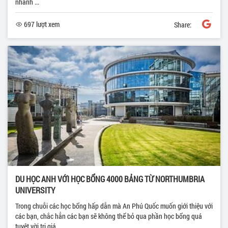
nhanh ...
697 lượt xem
Share:
DU HỌC ANH VỚI HỌC BỔNG 4000 BẢNG TỪ NORTHUMBRIA
UNIVERSITY
Trong chuỗi các học bổng hấp dẫn mà An Phú Quốc muốn giới thiệu với
các bạn, chắc hẳn các bạn sẽ không thể bỏ qua phần học bổng quá
tuyệt vời trị giá ...