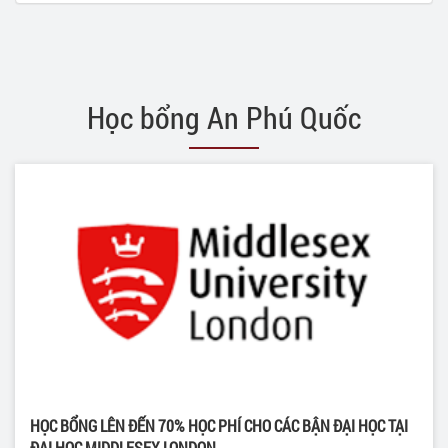
Học bổng An Phú Quốc
HỌC BỔNG LÊN ĐẾN 70% HỌC PHÍ CHO CÁC BẬN ĐẠI HỌC TẠI
ĐẠI HỌC MIDDLESEX LONDON