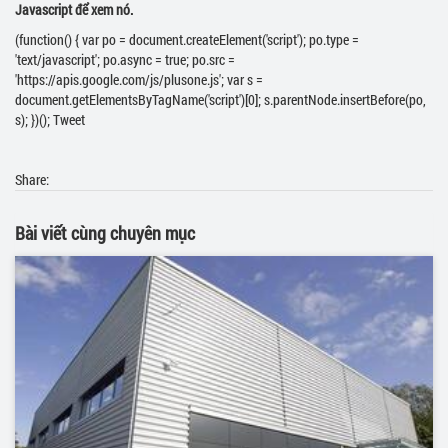
Javascript để xem nó.
(function() { var po = document.createElement('script'); po.type =
'text/javascript'; po.async = true; po.src =
'https://apis.google.com/js/plusone.js'; var s =
document.getElementsByTagName('script')[0]; s.parentNode.insertBefore(po,
s); })(); Tweet
Share:
Bài viết cùng chuyên mục