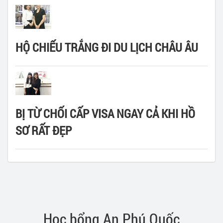
HỘ CHIẾU TRẮNG ĐI DU LỊCH CHÂU ÂU
BỊ TỪ CHỐI CẤP VISA NGAY CẢ KHI HỒ
SƠ RẤT ĐẸP
Học bổng An Phú Quốc