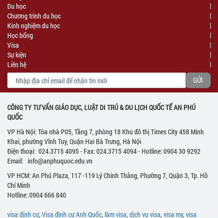
Du học
Chương trình du học
Kinh nghiệm du học
Học bổng
Visa
Sự kiện
Liên hệ
CÔNG TY TƯ VẤN GIÁO DỤC, LUẬT DI TRÚ & DU LỊCH QUỐC TẾ AN PHÚ
QUỐC
VP Hà Nội: Tòa nhà P05, Tầng 7, phòng 18 Khu đô thị Times City 458 Minh
Khai, phường Vĩnh Tuy, Quận Hai Bà Trưng, Hà Nội
Điện thoại: 024.3715 4095 - Fax: 024.3715 4094 - Hotline: 0904 30 9292
Email: info@anphuquoc.edu.vn
VP HCM: An Phú Plaza, 117 -119 Lý Chính Thắng, Phường 7, Quận 3, Tp. Hồ
Chí Minh
Hotline: 0904 666 840
visa định cư
,
Visa định cư Anh Quốc
,
làm visa
,
dịch vụ visa
,
visa my
,
visa