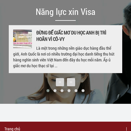
Năng lực xin Visa
GIA HẠN VISA DU HỌC NGAY KHI ĐANG Ở UK
– CHÚC MỪNG EM P.P LINH VỚI TẤM THẺ
VISA 4 NĂM
Hết hạn visa, quay trở về Việt Nam sau khi hòan thành khóa học ở
nước ngoài là nỗi lo lắng của rất nhiều bạn sinh viên đang du học.
Trường hợp của sinh viên P. P. Linh cũng tương tự. Bắt đầu hành ...
Trang chủ