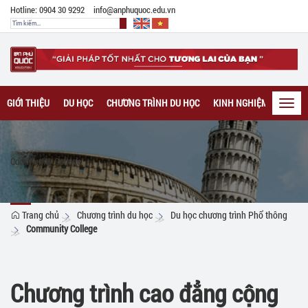
Hotline: 0904 30 9292
info@anphuquoc.edu.vn
GIỚI THIỆU
DU HỌC
CHƯƠNG TRÌNH DU HỌC
KINH NGHIỆM DU HỌC
Toggl
navig
Community College
Trang chủ
Chương trình du học
Du học chương trình Phổ thông
Community College
Chương trình cao đẳng cộng