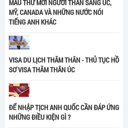
MẪU THƯ MỜI NGƯỜI THÂN SANG ÚC,
MỸ, CANADA VÀ NHỮNG NƯỚC NÓI
TIẾNG ANH KHÁC
VISA DU LỊCH THĂM THÂN - THỦ TỤC HỒ
SƠ VISA THĂM THÂN ÚC
ĐỂ NHẬP TỊCH ANH QUỐC CẦN ĐÁP ỨNG
NHỮNG ĐIỀU KIỆN GÌ ?