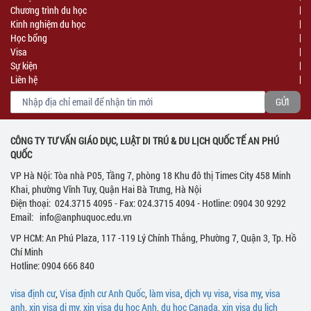
Chương trình du học
Kinh nghiệm du học
Học bổng
Visa
Sự kiện
Liên hệ
CÔNG TY TƯ VẤN GIÁO DỤC, LUẬT DI TRÚ & DU LỊCH QUỐC TẾ AN PHÚ
QUỐC
VP Hà Nội: Tòa nhà P05, Tầng 7, phòng 18 Khu đô thị Times City 458 Minh
Khai, phường Vĩnh Tuy, Quận Hai Bà Trưng, Hà Nội
Điện thoại: 024.3715 4095 - Fax: 024.3715 4094 - Hotline: 0904 30 9292
Email: info@anphuquoc.edu.vn
VP HCM: An Phú Plaza, 117 -119 Lý Chính Thắng, Phường 7, Quận 3, Tp. Hồ
Chí Minh
Hotline: 0904 666 840
visa định cư
,
Visa định cư Anh Quốc
,
làm visa
,
dịch vụ visa
,
visa my
,
visa
anh
,
xin visa di my
,
xin visa du hoc Anh
,
du học Canada
,
xin visa du lich