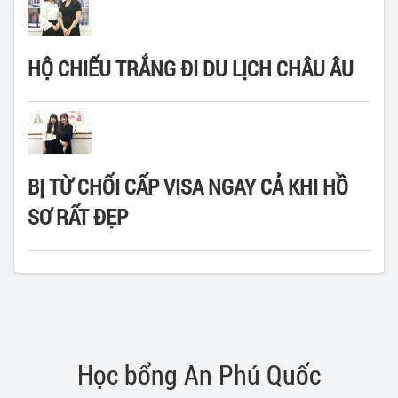
HỘ CHIẾU TRẮNG ĐI DU LỊCH CHÂU ÂU
BỊ TỪ CHỐI CẤP VISA NGAY CẢ KHI HỒ
SƠ RẤT ĐẸP
Học bổng An Phú Quốc