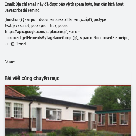
Email: Địa chỉ email này đã được bảo vệ từ spam bots, bạn cần kích hoạt
Javascript để xem nó.
(function() { var po = document.createElement('script'); po.type =
'text/javascript'; po.async = true; po.src =
'https://apis.google.com/js/plusone.js'; var s =
document.getElementsByTagName('script')[0]; s.parentNode.insertBefore(po,
s); })(); Tweet
Share:
Bài viết cùng chuyên mục