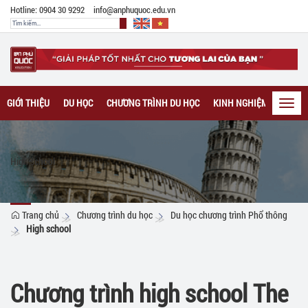
Hotline: 0904 30 9292
info@anphuquoc.edu.vn
GIỚI THIỆU
DU HỌC
CHƯƠNG TRÌNH DU HỌC
KINH NGHIỆM DU HỌC
Toggl
navig
High school
Trang chủ
Chương trình du học
Du học chương trình Phổ thông
High school
Chương trình high school The