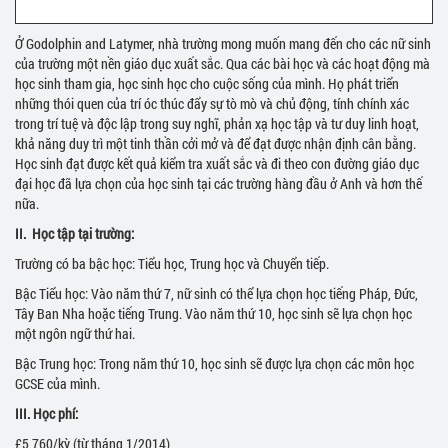
Ở Godolphin and Latymer, nhà trường mong muốn mang đến cho các nữ sinh
của trường một nền giáo dục xuất sắc. Qua các bài học và các hoạt động mà
học sinh tham gia, học sinh học cho cuộc sống của mình. Họ phát triển
những thói quen của trí óc thúc đẩy sự tò mò và chủ động, tính chính xác
trong trí tuệ và độc lập trong suy nghĩ, phản xạ học tập và tư duy linh hoạt,
khả năng duy trì một tinh thần cởi mở và để đạt được nhận định cân bằng.
Học sinh đạt được kết quả kiểm tra xuất sắc và đi theo con đường giáo dục
đại học đã lựa chọn của học sinh tại các trường hàng đầu ở Anh và hơn thế
nữa.
II.
Học tập tại trường:
Trường có ba bậc học: Tiểu học, Trung học và Chuyển tiếp.
Bậc Tiểu học: Vào năm thứ 7, nữ sinh có thể lựa chọn học tiếng Pháp, Đức,
Tây Ban Nha hoặc tiếng Trung. Vào năm thứ 10, học sinh sẽ lựa chọn học
một ngôn ngữ thứ hai.
Bậc Trung học: Trong năm thứ 10, học sinh sẽ được lựa chọn các môn học
GCSE của mình.
III.
Học phí:
£5,760/kỳ (từ tháng 1/2014)