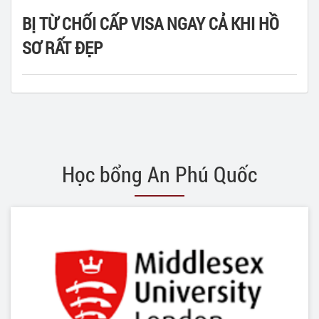
BỊ TỪ CHỐI CẤP VISA NGAY CẢ KHI HỒ
SƠ RẤT ĐẸP
Học bổng An Phú Quốc