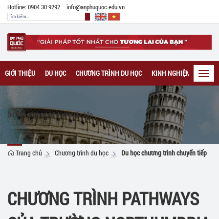
Hotline: 0904 30 9292
info@anphuquoc.edu.vn
GIỚI THIỆU
DU HỌC
CHƯƠNG TRÌNH DU HỌC
KINH NGHIỆM DU HỌC
Toggl
navig
Du học chương trình chuyển tiếp
Trang chủ
Chương trình du học
Du học chương trình chuyển tiếp
CHƯƠNG TRÌNH PATHWAYS