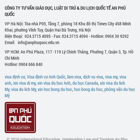
CÔNG TY TƯ VẤN GIÁO DỤC, LUẬT DI TRÚ & DU LỊCH QUỐC TẾ AN PHÚ
QUỐC
VP Hà Nội: Tòa nhà P05, Tầng 7, phòng 18 Khu đô thị Times City 458 Minh
Khai, phường Vĩnh Tuy, Quận Hai Bà Trưng, Hà Nội
Điện thoại: 024.3715 4095 - Fax: 024.3715 4094 - Hotline: 0904 30 9292
Email: info@anphuquoc.edu.vn
VP HCM: An Phú Plaza, 117 -119 Lý Chính Thắng, Phường 7, Quận 3, Tp. Hồ
Chí Minh
Hotline: 0904 666 840
visa định cư
,
Visa định cư Anh Quốc
,
làm visa
,
dịch vụ visa
,
visa my
,
visa
anh
,
xin visa di my
,
xin visa du hoc Anh
,
du học Canada
,
xin visa du lich
My
,
visa du lich My
,
xin hoc bong du hoc
,
hoc bong du hoc
,
phỏng vấn du học
Mỹ
© 2016 International Education, Immigration Law and Tourrism An Phu