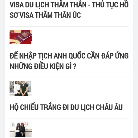
VISA DU LỊCH THĂM THÂN - THỦ TỤC HỒ
SƠ VISA THĂM THÂN ÚC
ĐỂ NHẬP TỊCH ANH QUỐC CẦN ĐÁP ỨNG
NHỮNG ĐIỀU KIỆN GÌ ?
HỘ CHIẾU TRẮNG ĐI DU LỊCH CHÂU ÂU