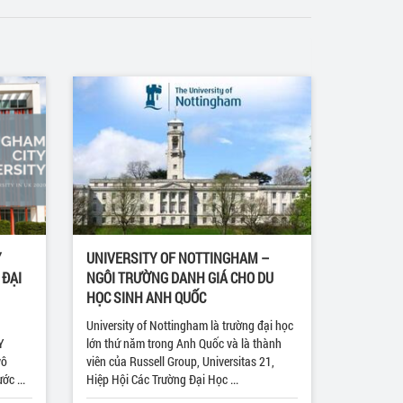
Y
UNIVERSITY OF NOTTINGHAM –
 ĐẠI
NGÔI TRƯỜNG DANH GIÁ CHO DU
HỌC SINH ANH QUỐC
University of Nottingham là trường đại học
Y
lớn thứ năm trong Anh Quốc và là thành
vô
viên của Russell Group, Universitas 21,
ớc ...
Hiệp Hội Các Trường Đại Học ...