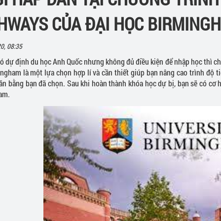
HWAYS CỦA ĐẠI HỌC BIRMING
c
lege
Hội thảo du học Canada
0, 08:35
ó dự định du học Anh Quốc nhưng không đủ điều kiện để nhập học thì ch
ngham là một lựa chọn hợp lí và cần thiết giúp bạn nâng cao trình độ t
ăn bằng bạn đã chọn. Sau khi hoàn thành khóa học dự bị, bạn sẽ có cơ h
am.