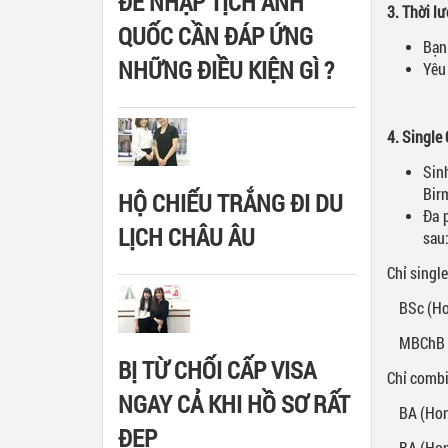
ĐỂ NHẬP TỊCH ANH
3. Thời l
QUỐC CẦN ĐÁP ỨNG
Bạn 
NHỮNG ĐIỀU KIỆN GÌ ?
Yêu
4.
Single
Sin
Bir
HỘ CHIẾU TRẮNG ĐI DU
Đa 
LỊCH CHÂU ÂU
sau
Chỉ singl
BSc (Hon
MBChB (H
BỊ TỪ CHỐI CẤP VISA
Chỉ comb
NGAY CẢ KHI HỒ SƠ RẤT
BA (Hons
ĐẸP
BA (Hons