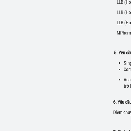
LLB (Hon
LLB (Hon
LLB (Hon
MPharm 
5. Yêu cầ
Sing
Com
Aca
trở
6. Yêu cầ
Điểm chuy