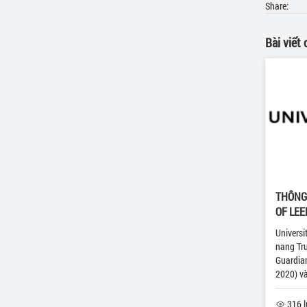
Share:
Bài viết
THÔNG 
OF LEE
Universi
nang Tr
Guardian
2020) và
316 l