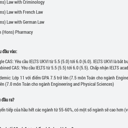
s) Law with Criminology
s) Law with French Law
s) Law with German Law
(Hons) Pharmacy
u đầu vào:
le CAS: Yêu cầu IELTS UKVI từ 5.5 (5.0) tới 6.0 (6.0). IELTS UKVI là bắt b
bined CAS: Yêu cầu IELTS từ 5.5 (5.5) tới 6.0 (5.5). Chấp nhận IELTS ac
demic: Lớp 11 với điểm GPA 7.5 trở lên (7.5 môn Toán cho ngành Engine
 lên (7.0 môn Toán cho ngành Engineering and Physical Sciences)
u đầu ra?
ển tiếp của hầu hết các ngành từ 55-60%, có một số ngành sẽ cao hơn (