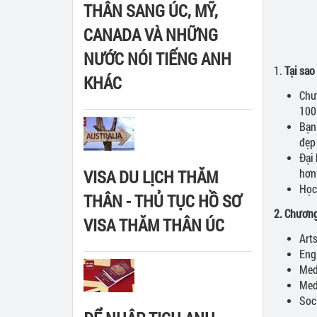
THÂN SANG ÚC, MỸ,
CANADA VÀ NHỮNG
NƯỚC NÓI TIẾNG ANH
1.
Tại sao
KHÁC
Chư
100
Bạn
đẹp
Đại
VISA DU LỊCH THĂM
hơn
Học
THÂN - THỦ TỤC HỒ SƠ
2. Chương
VISA THĂM THÂN ÚC
Art
Eng
Med
Med
Soc