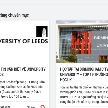
 cùng chuyên mục
TIN CẦN BIẾT VỀ UNIVERSITY
HỌC TẬP TẠI BIRMINGHAM CIT
DS
UNIVERSITY – TOP 19 TRƯỜNG
HỌC UK
ty of Leeds xếp hạng 11 trong Cẩm
ường Đại học Anh Quốc 2020 của
Tọa lạc tại thành phố lớn thứ hai của
 (Guardian UK University Guide
Vương quốc Anh, BIRMINGHAM CIT
 trong top 100 toàn ...
UNIVERSITY là ngôi trường có vị trí 
cùng thuận tiện nằm tại trung tâm nư
ượt xem
Share: