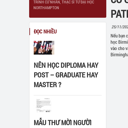
TRÌNH CỬ NHÂN, THẠC SĨ TỪ ĐẠI HỌC
NORTHAMPTON
PAT
Du học Mỹ
Du học chương trình dự bị đại họ
Community Col
Du học Nhật Bản
Du học chương trình Đại học
High school
Singapore
25/11/202
ĐỌC NHIỀU
A-level
Anh
Nếu bạn c
học Birmi
Úc
vào cho v
Birmingh
Mỹ
NÊN HỌC DIPLOMA HAY
POST – GRADUATE HAY
MASTER ?
MẪU THƯ MỜI NGƯỜI