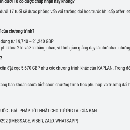
iên dưới 18 có được chấp nhận hay không?
dưới 17 tuổi sẽ được phỏng vấn với trường đại học trước khi cấp offer let
í của chương trình?
 động từ 19,740 – 21,240 GBP
phí khóa 2 kì và 3 kì bằng nhau, vì thời gian giảng dạy là như nhau nhưn
c?
 cần đặt cọc 5,670 GBP như các chương trình khác của KAPLAN. Trong đó
.
ang băn khoăn chưa biết chọn chương trình học phù hợp và trường đại họ
UỐC - GIẢI PHÁP TỐT NHẤT CHO TƯƠNG LAI CỦA BẠN
9292 (IMESSAGE, VIBER, ZALO, WHATSAPP)