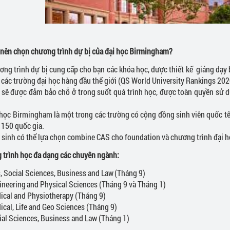
 nên chọn chương trình dự bị của đại học Birmingham?
ơng trình dự bị cung cấp cho bạn các khóa học, được thiết kế giảng dạy 
 các trường đại học hàng đầu thế giới (QS World University Rankings 20
 sẽ được đảm bảo chỗ ở trong suốt quá trình học, được toàn quyền sử d
 học Birmingham là một trong các trường có cộng đồng sinh viên quốc tế 
 150 quốc gia.
 sinh có thể lựa chọn combine CAS cho foundation và chương trình đại h
 trình học đa dạng các chuyên ngành:
s, Social Sciences, Business and Law (Tháng 9)
ineering and Physical Sciences (Tháng 9 và Tháng 1)
ical and Physiotherapy (Tháng 9)
ical, Life and Geo Sciences (Tháng 9)
ial Sciences, Business and Law (Tháng 1)