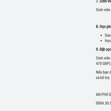
7. Sinh v
Sinh viên 
8. Học ph
Dao
Học 
9. Đặt cọ
Sinh viên
470 GBP)
Nếu bạn đ
và hỗ trợ.
AN PHÚ Q
0904.30.