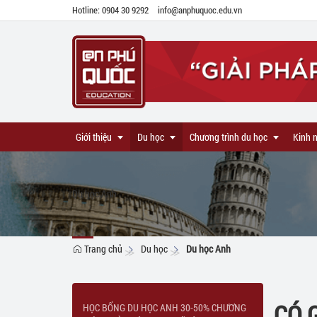
Hotline: 0904 30 9292
info@anphuquoc.edu.vn
Giới thiệu
Du học
Chương trình du học
Kinh 
Du học Anh
Giới thiệu chung
Du học New Zealand
Du học chương trình chuyển tiếp
Lĩnh vực hoạt động
Du học Singapore
Du học chương trình Dự bị thạc s
Trang chủ
Du học
Du học Anh
Năng lực hoạt động
Du học Canada
Du học chương trình Thạc sĩ
Liên hệ
Du học Anh
Du học chương trình Tiếng Anh
HỌC BỔNG DU HỌC ANH 30
CÓ 
HỌC BỔNG DU HỌC ANH 30-50% CHƯƠNG
Tuyển dụng
Du học Úc
Du học chương trình Phổ thông
GCSE