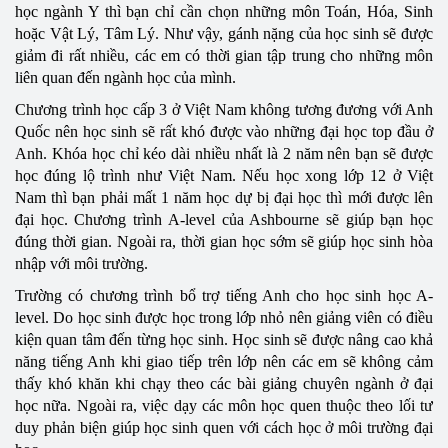
học ngành Y thì bạn chỉ cần chọn những môn Toán, Hóa, Sinh
hoặc Vật Lý, Tâm Lý. Như vậy, gánh nặng của học sinh sẽ được
giảm đi rất nhiều, các em có thời gian tập trung cho những môn
liên quan đến ngành học của mình.
Chương trình học cấp 3 ở Việt Nam không tương đương với Anh
Quốc nên học sinh sẽ rất khó được vào những đại học top đầu ở
Anh. Khóa học chỉ kéo dài nhiều nhất là 2 năm nên bạn sẽ được
học đúng lộ trình như Việt Nam. Nếu học xong lớp 12 ở Việt
Nam thì bạn phải mất 1 năm học dự bị đại học thì mới được lên
đại học. Chương trình A-level của Ashbourne sẽ giúp bạn học
đúng thời gian. Ngoài ra, thời gian học sớm sẽ giúp học sinh hòa
nhập với môi trường.
Trường có chương trình bổ trợ tiếng Anh cho học sinh học A-
level. Do học sinh được học trong lớp nhỏ nên giảng viên có điều
kiện quan tâm đến từng học sinh. Học sinh sẽ được nâng cao khả
năng tiếng Anh khi giao tiếp trên lớp nên các em sẽ không cảm
thấy khó khăn khi chạy theo các bài giảng chuyên ngành ở đại
học nữa. Ngoài ra, việc dạy các môn học quen thuộc theo lối tư
duy phản biện giúp học sinh quen với cách học ở môi trường đại