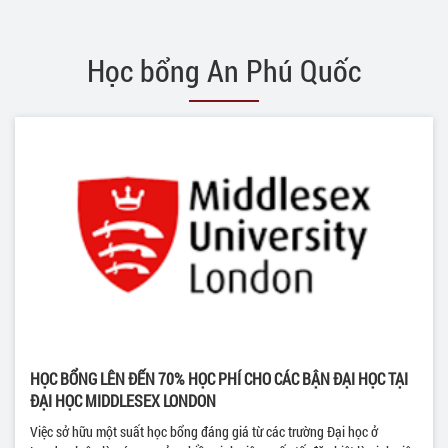
Học bổng An Phú Quốc
HỌC BỔNG LÊN ĐẾN 70% HỌC PHÍ CHO CÁC BẬN ĐẠI HỌC TẠI
ĐẠI HỌC MIDDLESEX LONDON
Việc sở hữu một suất học bổng đáng giá từ các trường Đại học ở