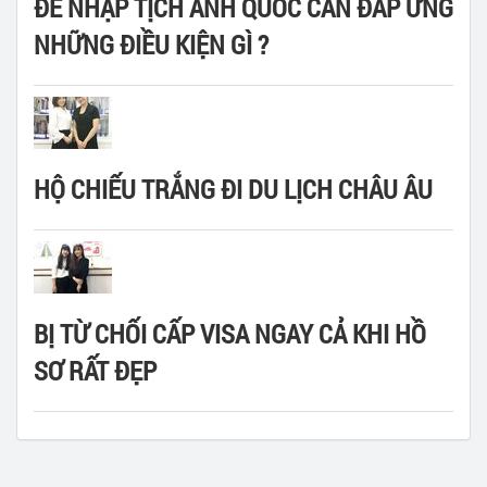
ĐỂ NHẬP TỊCH ANH QUỐC CẦN ĐÁP ỨNG
NHỮNG ĐIỀU KIỆN GÌ ?
HỘ CHIẾU TRẮNG ĐI DU LỊCH CHÂU ÂU
BỊ TỪ CHỐI CẤP VISA NGAY CẢ KHI HỒ
SƠ RẤT ĐẸP