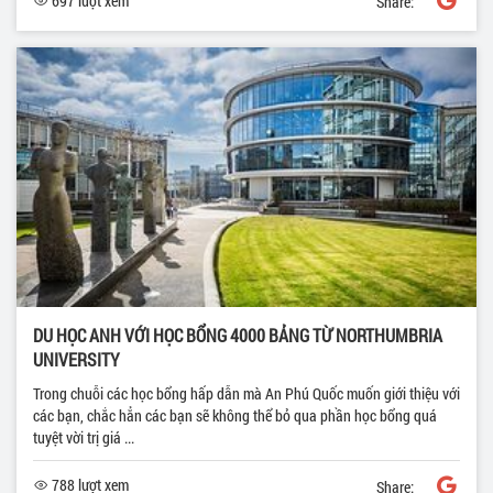
697 lượt xem
Share:
DU HỌC ANH VỚI HỌC BỔNG 4000 BẢNG TỪ NORTHUMBRIA
UNIVERSITY
Trong chuỗi các học bổng hấp dẫn mà An Phú Quốc muốn giới thiệu với
các bạn, chắc hẳn các bạn sẽ không thể bỏ qua phần học bổng quá
tuyệt vời trị giá ...
788 lượt xem
Share: