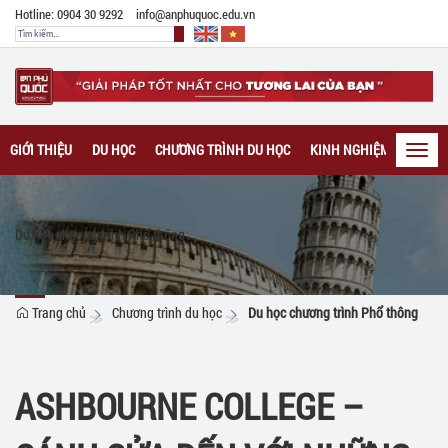
Hotline: 0904 30 9292
info@anphuquoc.edu.vn
GIỚI THIỆU
DU HỌC
CHƯƠNG TRÌNH DU HỌC
KINH NGHIỆM DU HỌC
Toggl
navig
Du học chương trình Phổ thông
Trang chủ
Chương trình du học
Du học chương trình Phổ thông
ASHBOURNE COLLEGE –