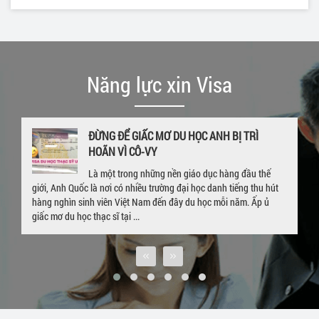
Năng lực xin Visa
GIA HẠN VISA DU HỌC NGAY KHI ĐANG Ở UK
– CHÚC MỪNG EM P.P LINH VỚI TẤM THẺ
VISA 4 NĂM
Hết hạn visa, quay trở về Việt Nam sau khi hòan thành khóa học ở
nước ngoài là nỗi lo lắng của rất nhiều bạn sinh viên đang du học.
Trường hợp của sinh viên P. P. Linh cũng tương tự. Bắt đầu hành ...