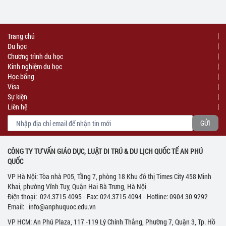
Trang chủ
Du học
Chương trình du học
Kinh nghiệm du học
Học bổng
Visa
Sự kiện
Liên hệ
CÔNG TY TƯ VẤN GIÁO DỤC, LUẬT DI TRÚ & DU LỊCH QUỐC TẾ AN PHÚ
QUỐC
VP Hà Nội: Tòa nhà P05, Tầng 7, phòng 18 Khu đô thị Times City 458 Minh
Khai, phường Vĩnh Tuy, Quận Hai Bà Trưng, Hà Nội
Điện thoại: 024.3715 4095 - Fax: 024.3715 4094 - Hotline: 0904 30 9292
Email: info@anphuquoc.edu.vn
VP HCM: An Phú Plaza, 117 -119 Lý Chính Thắng, Phường 7, Quận 3, Tp. Hồ