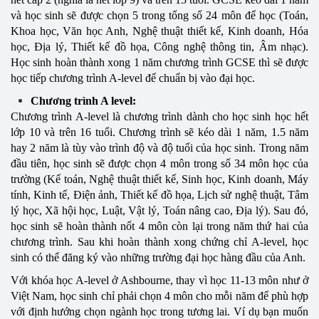
và học sinh sẽ được chọn 5 trong tổng số 24 môn để học (Toán,
Khoa học, Văn học Anh, Nghệ thuật thiết kế, Kinh doanh, Hóa
học, Địa lý, Thiết kế đồ họa, Công nghệ thông tin, Âm nhạc).
Học sinh hoàn thành xong 1 năm chương trình GCSE thì sẽ được
học tiếp chương trình A-level để chuẩn bị vào đại học.
Chương trình A level:
Chương trình A-level là chương trình dành cho học sinh học hết
lớp 10 và trên 16 tuổi. Chương trình sẽ kéo dài 1 năm, 1.5 năm
hay 2 năm là tùy vào trình độ và độ tuổi của học sinh. Trong năm
đầu tiên, học sinh sẽ được chọn 4 môn trong số 34 môn học của
trường (Kế toán, Nghệ thuật thiết kế, Sinh học, Kinh doanh, Máy
tính, Kinh tế, Điện ảnh, Thiết kế đồ họa, Lịch sử nghệ thuật, Tâm
lý học, Xã hội học, Luật, Vật lý, Toán nâng cao, Địa lý). Sau đó,
học sinh sẽ hoàn thành nốt 4 môn còn lại trong năm thứ hai của
chương trình. Sau khi hoàn thành xong chứng chỉ A-level, học
sinh có thể đăng ký vào những trường đại học hàng đầu của Anh.
Với khóa học A-level ở Ashbourne, thay vì học 11-13 môn như ở
Việt Nam, học sinh chỉ phải chọn 4 môn cho mỗi năm để phù hợp
với định hướng chọn ngành học trong tương lai. Ví dụ bạn muốn