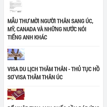
MẪU THƯ MỜI NGƯỜI THÂN SANG ÚC,
MỸ, CANADA VÀ NHỮNG NƯỚC NÓI
TIẾNG ANH KHÁC
VISA DU LỊCH THĂM THÂN - THỦ TỤC HỒ
SƠ VISA THĂM THÂN ÚC