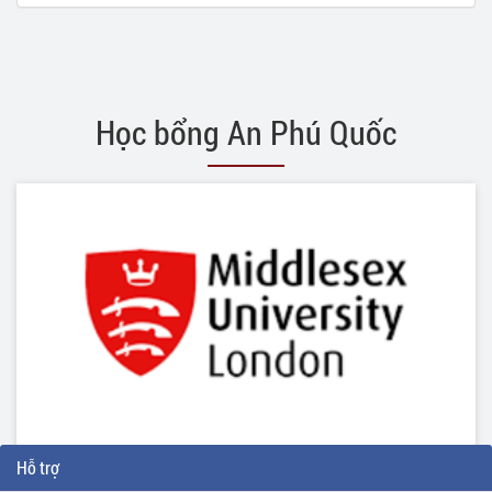
Học bổng An Phú Quốc
Hỗ trợ
HỌC BỔNG LÊN ĐẾN 70% HỌC PHÍ CHO CÁC BẬN ĐẠI HỌC TẠI