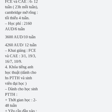
FCE và CAE : 6- 12
tuần ( 23h mỗi tuần),
cambridge mở rông :
tối thiểu 4 tuần.
– Học phí : 2160
AUD/6 tuần
3600 AUD/10 tuần
4260 AUD/ 12 tuần
– Khai giảng : FCE
và CAE : 3/1, 19/3,
16/7, 10/9.
4. Khóa tiếng anh
học thuật (dành cho
hs PTTH và sinh
viên đại học )
– Dành cho học sinh
PTTH :
+ Thời gian học : 2-
48 tuần
+ Yêu cầu đầu vào :