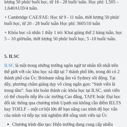
lượng 50 phút/ buổi học, từ 16 - 28 buổi/ tuần. Học phí: 1,505 –
1,640AUD/4 tuần.
+ Cambridge CAE/FAE: Học từ 9 - 11 tuần, thời lượng 50 phút/
buổi học, từ 20 - 28 buổi/ tuần Học phí: 3605/10 tuần
+ Khóa học cá nhân 1 thầy 1 trò: Khai giảng thứ 2 hàng tuần, học
5 – 10 giờ/tuần, thời lượng 50 phút/ buổi học, 5 -10 buổi/ tuần.
5. ILSC
ILSC
là một trong những trường ngôn ngữ tư nhân tốt nhất trên
thế giới với các khu học xá đặt tại 7 thành phố lớn, trong đó có 2
thành phố của Úc: Brisbane nắng ấm và Sydney sôi động. Tại
đây, phương châm giảng dạy vô cùng ngắn gọn: “Sinh viên là
trung tâm”. Sau khi hoàn thành các khóa học tại ILSC, sinh viên
có thể chuyển tiếp lên các trường Cao đẳng, TAFE hoặc Đại học
đối tác thông qua chương trình Upath mà không cần điểm IELTS
hay TOELF – một cơ hội lớn để bạn nâng cao trình độ học vấn
của mình và tiếp tục trải nghiệm đời sống sinh viên tại Úc
Chương trình đào tạo: Hiện trường đang cung cấp nhiều