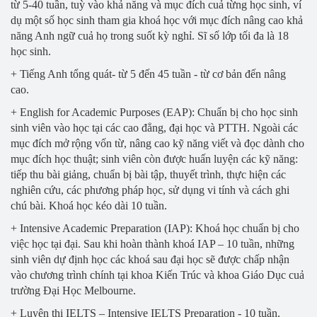
từ 5-40 tuần, tuỳ vào khả năng và mục đích cuả từng học sinh, ví
dụ một số học sinh tham gia khoá học với mục đích nâng cao khả
năng Anh ngữ cuả họ trong suốt kỳ nghỉ. Sĩ số lớp tối đa là 18
học sinh.
+ Tiếng Anh tổng quát- từ 5 đến 45 tuần - từ cơ bản đến nâng
cao.
+ English for Academic Purposes (EAP): Chuẩn bị cho học sinh
sinh viên vào học tại các cao đẳng, đại học và PTTH. Ngoài các
mục đích mở rộng vốn từ, nâng cao kỹ năng viết và đọc dành cho
mục đích học thuật; sinh viên còn được huấn luyện các kỹ năng:
tiếp thu bài giảng, chuẩn bị bài tập, thuyết trình, thực hiện các
nghiên cứu, các phương pháp học, sử dụng vi tính và cách ghi
chú bài. Khoá học kéo dài 10 tuần.
+ Intensive Academic Preparation (IAP): Khoá học chuẩn bị cho
việc học tại đại. Sau khi hoàn thành khoá IAP – 10 tuần, những
sinh viên dự định học các khoá sau đại học sẽ được chấp nhận
vào chương trình chính tại khoa Kiến Trúc và khoa Giáo Dục cuả
trường Đại Học Melbourne.
+ Luyện thi IELTS – Intensive IELTS Preparation - 10 tuần.