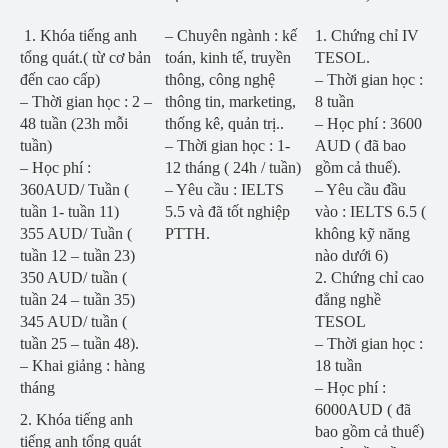
1. Khóa tiếng anh
– Chuyên ngành : kế
1. Chứng chỉ IV
tổng quát.( từ cơ bản
toán, kinh tế, truyền
TESOL.
đến cao cấp)
thông, công nghệ
– Thời gian học :
– Thời gian học : 2 –
thông tin, marketing,
8 tuần
48 tuần (23h mỗi
thống kê, quản trị..
– Học phí : 3600
tuần)
– Thời gian học : 1-
AUD ( đã bao
– Học phí :
12 tháng ( 24h / tuần)
gồm cả thuế).
360AUD/ Tuần (
– Yêu cầu : IELTS
– Yêu cầu đầu
tuần 1- tuần 11)
5.5 và đã tốt nghiệp
vào : IELTS 6.5 (
355 AUD/ Tuần (
PTTH.
không kỹ năng
tuần 12 – tuần 23)
nào dưới 6)
350 AUD/ tuần (
2. Chứng chỉ cao
tuần 24 – tuần 35)
đẳng nghề
345 AUD/ tuần (
TESOL
tuần 25 – tuần 48).
– Thời gian học :
– Khai giảng : hàng
18 tuần
tháng
– Học phí :
6000AUD ( đã
2. Khóa tiếng anh
bao gồm cả thuế)
tiếng anh tổng quát