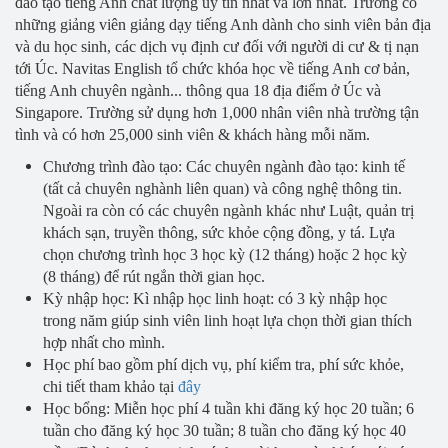
đào tạo tiếng Anh chất lượng uy tín nhất và lớn nhất. Trường có
những giảng viên giảng dạy tiếng Anh dành cho sinh viên bản địa
và du học sinh, các dịch vụ định cư đối với người di cư & tị nạn
tới Úc. Navitas English tổ chức khóa học về tiếng Anh cơ bản,
tiếng Anh chuyên ngành... thông qua 18 địa điểm ở Úc và
Singapore. Trường sử dụng hơn 1,000 nhân viên nhà trường tận
tình và có hơn 25,000 sinh viên & khách hàng mỗi năm.
Chương trình đào tạo: Các chuyên ngành đào tạo: kinh tế
(tất cả chuyên nghành liên quan) và công nghệ thông tin.
Ngoài ra còn có các chuyên ngành khác như Luật, quản trị
khách sạn, truyền thông, sức khỏe cộng đồng, y tá. Lựa
chọn chương trình học 3 học kỳ (12 tháng) hoặc 2 học kỳ
(8 tháng) để rút ngắn thời gian học.
Kỳ nhập học: Kì nhập học linh hoạt: có 3 kỳ nhập học
trong năm giúp sinh viên linh hoạt lựa chọn thời gian thích
hợp nhất cho mình.
Học phí bao gồm phí dịch vụ, phí kiểm tra, phí sức khỏe,
chi tiết tham khảo tại
đây
Học bổng: Miễn học phí 4 tuần khi đăng ký học 20 tuần; 6
tuần cho đăng ký học 30 tuần; 8 tuần cho đăng ký học 40