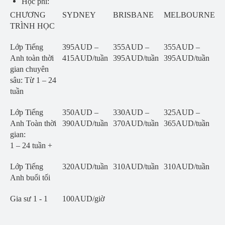
Học phí:
CHƯƠNG
SYDNEY
BRISBANE
MELBOURNE
TRÌNH HỌC
Lớp Tiếng
395AUD –
355AUD –
355AUD –
Anh toàn thời
415AUD/tuần
395AUD/tuần
395AUD/tuần
gian chuyên
sâu: Từ 1 – 24
tuần
Lớp Tiếng
350AUD –
330AUD –
325AUD –
Anh Toàn thời
390AUD/tuần
370AUD/tuần
365AUD/tuần
gian:
1 – 24 tuần +
Lớp Tiếng
320AUD/tuần
310AUD/tuần
310AUD/tuần
Anh buổi tối
Gia sư 1 - 1
100AUD/giờ