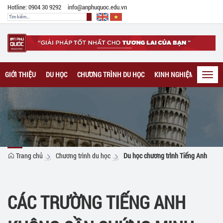
Hotline: 0904 30 9292
info@anphuquoc.edu.vn
GIỚI THIỆU
DU HỌC
CHƯƠNG TRÌNH DU HỌC
KINH NGHIỆM DU HỌC
Toggl
navig
Du học chương trình Tiếng Anh
Trang chủ
Chương trình du học
Du học chương trình Tiếng Anh
CÁC TRƯỜNG TIẾNG ANH