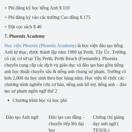
+ Phí đăng ký học tiếng Anh $ 110
+ Phí đăng ký vào các trường Cao đẳng $ 175
+ Đặt cọc sách $ 40
7. Phoenix Academy
Học viện Phoenix (Phoenix Academy)
là học viện đào tạo tiếng
Anh tự thục, được thành lập năm 1989 tại Perth, Tây Úc. Trường
có các cơ sở tại Tây Perth, Perth Beach (Fremantle). Phoenix
chuyên cung cấp các dịch vụ giáo dục và đào tạo bao gồm tiếng
anh học thuật chuyên sâu & tiếng anh chung sư phạm. Trường có
hơn 2,000 du học sinh theo học hàng năm. Học viện tổ chức các
chương trình nghiên cứu cơ bản, tiếng anh hỗ trợ, tiếng anh – đào
tạo sư phạm ngôn ngữ thứ 2
Chương trình học và học phí:
Đào tạo Anh ngữ
Đào tạo cao đẳng –
Chứng chỉ giảng
chuyển tiếp lên đại
dạy anh ngữ (
học
TESOL)