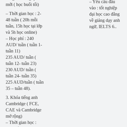
– Yêu cầu đầu
mới ( học buổi tối)
vào : tốt nghiệp
– Thời gian học : 2-
đại học cao đẳng
48 tuần ( 20h mỗi
về giảng dạy anh
tuần, 15h học tại lớp
ngữ, IELTS 6..
và 5h học online)
– Học phí : 240
AUD/ tuần ( tuần 1-
tuần 11)
235 AUD/ tuần (
tuần 12- tuần 23)
230 AUD/ tuần (
tuần 24- tuần 35)
225 AUD/tuần ( tuần
35 – tuần 48).
3. Khóa tiếng anh
Cambridge ( FCE,
CAE và Cambridge
mở rộng)
– Thời gian học :