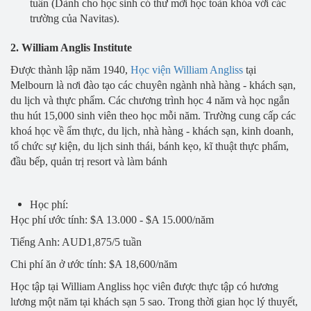
tuần (Dành cho học sinh có thư mời học toàn khóa với các
trường của Navitas).
2. William Anglis Institute
Được thành lập năm 1940,
Học viện William Angliss
tại
Melbourn là nơi đào tạo các chuyên ngành nhà hàng - khách sạn,
du lịch và thực phẩm. Các chương trình học 4 năm và học ngắn
thu hút 15,000 sinh viên theo học mỗi năm. Trường cung cấp các
khoá học về ẩm thực, du lịch, nhà hàng - khách sạn, kinh doanh,
tổ chức sự kiện, du lịch sinh thái, bánh kẹo, kĩ thuật thực phẩm,
đầu bếp, quản trị resort và làm bánh
Học phí:
Học phí ước tính: $A 13.000 - $A 15.000/năm
Tiếng Anh: AUD1,875/5 tuần
Chi phí ăn ở ước tính: $A 18,600/năm
Học tập tại William Angliss học viên được thực tập có hương
lương một năm tại khách sạn 5 sao. Trong thời gian học lý thuyết,