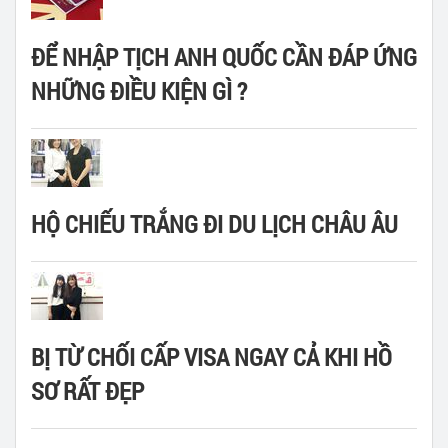
ĐỂ NHẬP TỊCH ANH QUỐC CẦN ĐÁP ỨNG
NHỮNG ĐIỀU KIỆN GÌ ?
HỘ CHIẾU TRẮNG ĐI DU LỊCH CHÂU ÂU
BỊ TỪ CHỐI CẤP VISA NGAY CẢ KHI HỒ
SƠ RẤT ĐẸP