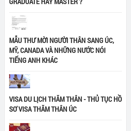
GRADUATE HAY MASTER ?
MẪU THƯ MỜI NGƯỜI THÂN SANG ÚC,
MỸ, CANADA VÀ NHỮNG NƯỚC NÓI
TIẾNG ANH KHÁC
VISA DU LỊCH THĂM THÂN - THỦ TỤC HỒ
SƠ VISA THĂM THÂN ÚC