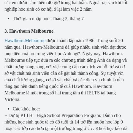
các em được làm thêm 40 giờ trong hai tuần. Ngoài ra, sau khi tốt
nghiệp học sinh có cơ hội ở lại làm việc 2 năm.
Thời gian nhập học: Tháng 2, tháng 7
3. Hawthorn Melbourne
Hawthorn-Melbourne
được thành lập năm 1986. Trong suốt 20
năm qua, Hawthorn-Melbourne đã giúp nhiều sinh viên đạt được
mục tiêu cuả họ trong việc học Anh ngữ. Ngày nay, Hawthorn-
Melbourne tiếp tục đưa ra các chương trình tiếng Anh đa dạng và
chất lượng song song với việc cung cấp các dịch vụ hỗ trợ và cơ
sở vật chất mà sinh viên cần để gặt hái thành công. Sự tuyệt vời
cuả chất lượng giảng, cơ sở vật chất và các dịch vụ chính là nền
tảng tạo nên danh tiếng quốc tế cuả Hawthorn. Hawthorn-
Melbourne là một trong số hai trung tâm thi IELTS tại bang
Victoria.
Các khóa học:
+ Dự bị PTTH - High School Preparation Program: Dành cho
những học sinh quốc tế có độ tuổi từ 14 trở lên muốn học lớp 9
hoặc các lớp cao hơn tại một trường trung ở Úc. Khoá học kéo dài