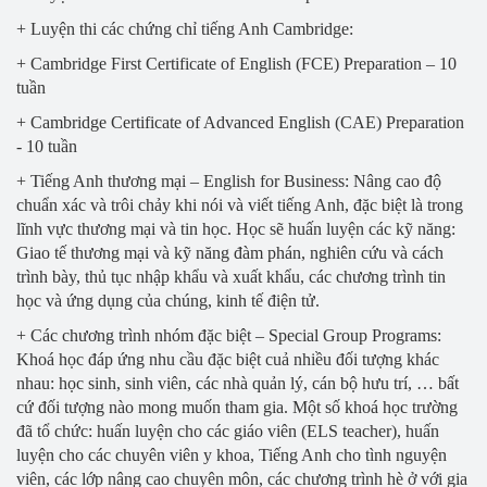
+ Luyện thi các chứng chỉ tiếng Anh Cambridge:
+ Cambridge First Certificate of English (FCE) Preparation – 10
tuần
+ Cambridge Certificate of Advanced English (CAE) Preparation
- 10 tuần
+ Tiếng Anh thương mại – English for Business: Nâng cao độ
chuẩn xác và trôi chảy khi nói và viết tiếng Anh, đặc biệt là trong
lĩnh vực thương mại và tin học. Học sẽ huấn luyện các kỹ năng:
Giao tế thương mại và kỹ năng đàm phán, nghiên cứu và cách
trình bày, thủ tục nhập khẩu và xuất khẩu, các chương trình tin
học và ứng dụng của chúng, kinh tế điện tử.
+ Các chương trình nhóm đặc biệt – Special Group Programs:
Khoá học đáp ứng nhu cầu đặc biệt cuả nhiều đối tượng khác
nhau: học sinh, sinh viên, các nhà quản lý, cán bộ hưu trí, … bất
cứ đối tượng nào mong muốn tham gia. Một số khoá học trường
đã tổ chức: huấn luyện cho các giáo viên (ELS teacher), huấn
luyện cho các chuyên viên y khoa, Tiếng Anh cho tình nguyện
viên, các lớp nâng cao chuyên môn, các chương trình hè ở với gia