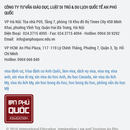
CÔNG TY TƯ VẤN GIÁO DỤC, LUẬT DI TRÚ & DU LỊCH QUỐC TẾ AN PHÚ
QUỐC
VP Hà Nội: Tòa nhà P05, Tầng 7, phòng 18 Khu đô thị Times City 458 Minh
Khai, phường Vĩnh Tuy, Quận Hai Bà Trưng, Hà Nội
Điện thoại: 024.3715 4095 - Fax: 024.3715 4094 - Hotline: 0904 30 9292
Email: info@anphuquoc.edu.vn
VP HCM: An Phú Plaza, 117 -119 Lý Chính Thắng, Phường 7, Quận 3, Tp. Hồ
Chí Minh
Hotline: 0904 666 840
visa định cư
,
Visa định cư Anh Quốc
,
làm visa
,
dịch vụ visa
,
visa my
,
visa
anh
,
xin visa di my
,
xin visa du hoc Anh
,
du học Canada
,
xin visa du lich
My
,
visa du lich My
,
xin hoc bong du hoc
,
hoc bong du hoc
,
phỏng vấn du học
Mỹ
© 2016 International Education, Immigration Law and Tourrism An Phu