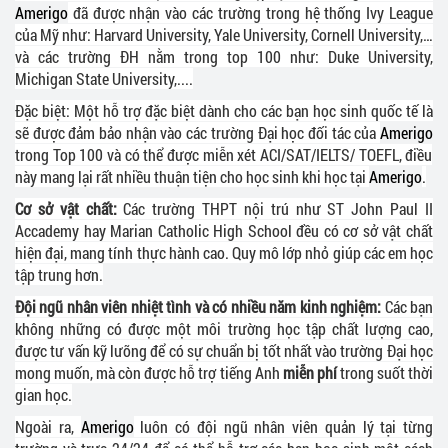
Amerigo
đã được nhận vào các trường trong hệ thống Ivy League
của Mỹ như: Harvard University, Yale University, Cornell University,…
và các trường ĐH nằm trong top 100 như: Duke University,
Michigan State University,....
Đặc biệt: Một hỗ trợ đặc biệt dành cho các bạn học sinh quốc tế là
sẽ được đảm bảo nhận vào các trường Đại học đối tác của
Amerigo
trong Top 100 và có thể được miễn xét ACI/SAT/IELTS/ TOEFL, điều
này mang lại rất nhiều thuận tiện cho học sinh khi học tại
Amerigo
.
Cơ sở vật chất:
Các trường THPT nội trú như ST John Paul II
Accademy hay Marian Catholic High School đều có cơ sở vật chất
hiện đại, mang tính thực hành cao. Quy mô lớp nhỏ giúp các em học
tập trung hơn.
Đội ngũ nhân viên nhiệt tình và có nhiều năm kinh nghiệm:
Các bạn
không những có được một môi trường học tập chất lượng cao,
được tư vấn kỹ lưỡng để có sự chuẩn bị tốt nhất vào trường Đại học
mong muốn, mà còn được hỗ trợ tiếng Anh
miễn phí
trong suốt thời
gian học.
Ngoài ra,
Amerigo
luôn có đội ngũ nhân viên quản lý tại từng