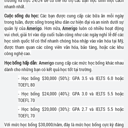
trường và trực 24/24 để có thể hỗ trợ các bạn học sinh một cách
nhanh nhất.
Cuộc sống du học:
Các bạn được cung cấp các bữa ăn mỗi ngày
trong tuần, được sống trong khu dân cư hiện đại và an ninh dưới sự
quản lý của
Amerigo
. Hơn nữa,
Amerigo
luôn có nhiều hoạt động
vui chơi, giải trí vào dịp cuối tuần cũng như các ngày nghỉ lễ để các
học sinh quốc tế có thể nhanh chóng hòa nhập vào văn hóa tại Mỹ,
được tham quan các công viên văn hóa, bảo tàng, hoặc các khu
công nghệ cao.
Học bổng hấp dẫn
:
Amerigo
cung cấp các mức học bổng khác nhau
dành cho những bạn có kết quả học tốt tại trường.
- Học bổng $30,000 (50%): GPA 3.5 và IELTS 6.0 hoặc
TOEFL 80
- Học bổng $24,000 (40%): GPA 3.0 và IELTS 5.5 hoặc
TOEFL 70
- Học bổng $20,000 (30%): GPA 2.7 và IELTS 5.5 hoặc
TOEFL 70
Với mức học bổng $30,000/năm, đây là mức học bổng cực kỳ đáng