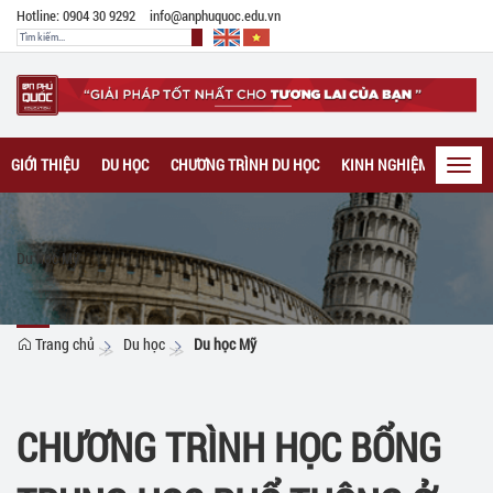
Hotline: 0904 30 9292
info@anphuquoc.edu.vn
GIỚI THIỆU
DU HỌC
CHƯƠNG TRÌNH DU HỌC
KINH NGHIỆM DU HỌC
Toggl
navig
Du học Mỹ
Trang chủ
Du học
Du học Mỹ
CHƯƠNG TRÌNH HỌC BỔNG