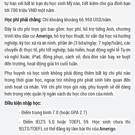
tự hào với bất kì bạn du học sinh Mỹ nào, tiết kiệm cho gia đình bạn
tới 700 triệu VNĐ một năm.
Học phí phải chăng:
Chỉ khoảng khoảng 66.950 USD/năm.
Đây là chi phí trọn gói bao gồm: học phí, hỗ trợ tiếng Anh, chương
trình khu dân cư
Amerigo
, hỗ trợ học thuật, tư vấn đại học và hướng
nghiệp, ký túc xá và an ninh, phần ăn (3 bữa/ngày; 7 ngày/tuần), các
chuyến đi thực tế, phí tốt nghiệp, bảo hiểm, hoạt động nghỉ lễ Tạ ơn
và nghỉ Xuân, iPad, đồng phục, sách vở, đưa đón sân bay, xe buýt
đến trường, hoạt động giải trí cuối tuần.
Phụ huynh và học sinh không phải đóng thêm bất kỳ chi phí nào
trong thời gian học, ngoại trừ những phí phát sinh liên quan đến
sinh hoạt cá nhân. Với chi phí trọn gói này, phụ huynh sẽ dễ dàng
hơn trong việc quản lý ngân sách du học cho con của mình.
Điều kiện nhập học:
- Điểm trung bình 7.0 (hoặc GPA 2.7)
- Điểm IELTS 5.0 hoặc TOEFL 59. Học sinh chưa thi
IELTS/TOEFL có thể đăng ký làm bài thi của
Amerigo
.