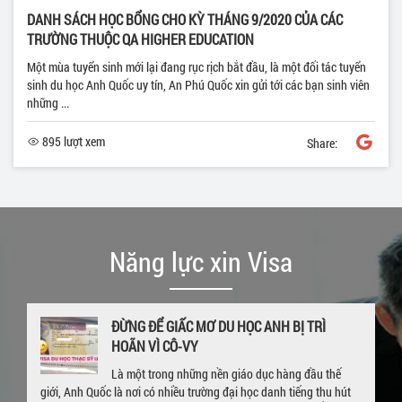
DANH SÁCH HỌC BỔNG CHO KỲ THÁNG 9/2020 CỦA CÁC
TRƯỜNG THUỘC QA HIGHER EDUCATION
Một mùa tuyển sinh mới lại đang rục rịch bắt đầu, là một đối tác tuyển
sinh du học Anh Quốc uy tín, An Phú Quốc xin gửi tới các bạn sinh viên
những ...
895 lượt xem
Share:
Năng lực xin Visa
GIA HẠN VISA DU HỌC NGAY KHI ĐANG Ở UK
– CHÚC MỪNG EM P.P LINH VỚI TẤM THẺ
VISA 4 NĂM
Hết hạn visa, quay trở về Việt Nam sau khi hòan thành khóa học ở