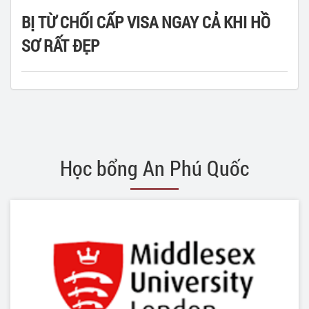
BỊ TỪ CHỐI CẤP VISA NGAY CẢ KHI HỒ
SƠ RẤT ĐẸP
Học bổng An Phú Quốc