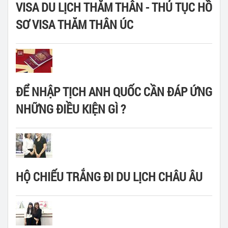
VISA DU LỊCH THĂM THÂN - THỦ TỤC HỒ
SƠ VISA THĂM THÂN ÚC
ĐỂ NHẬP TỊCH ANH QUỐC CẦN ĐÁP ỨNG
NHỮNG ĐIỀU KIỆN GÌ ?
HỘ CHIẾU TRẮNG ĐI DU LỊCH CHÂU ÂU