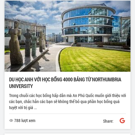
DU HỌC ANH VỚI HỌC BỔNG 4000 BẢNG TỪ NORTHUMBRIA
UNIVERSITY
Trong chuỗi các học bổng hấp dẫn mà An Phú Quốc muốn giới thiệu với
các bạn, chắc hẳn các bạn sẽ không thể bỏ qua phần học bổng quá
tuyệt vời trị giá ...
788 lượt xem
Share: