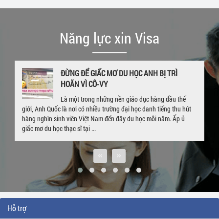
Năng lực xin Visa
GIA HẠN VISA DU HỌC NGAY KHI ĐANG Ở UK
– CHÚC MỪNG EM P.P LINH VỚI TẤM THẺ
VISA 4 NĂM
Hết hạn visa, quay trở về Việt Nam sau khi hòan thành khóa học ở
nước ngoài là nỗi lo lắng của rất nhiều bạn sinh viên đang du học.
Trường hợp của sinh viên P. P. Linh cũng tương tự. Bắt đầu hành ...
Hỗ trợ