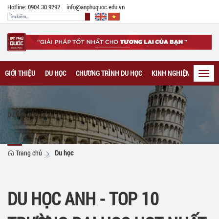
Hotline: 0904 30 9292
info@anphuquoc.edu.vn
GIỚI THIỆU
DU HỌC
CHƯƠNG TRÌNH DU HỌC
KINH NGHIỆM DU HỌC
Toggl
navig
Du học
Trang chủ
Du học
DU HỌC ANH - TOP 10