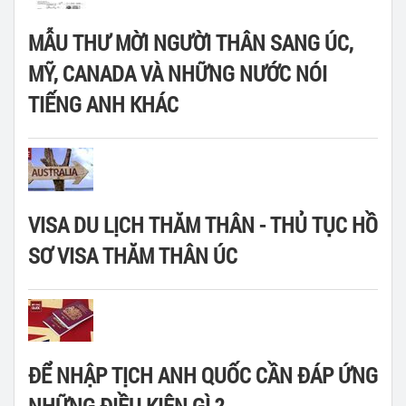
MẪU THƯ MỜI NGƯỜI THÂN SANG ÚC,
MỸ, CANADA VÀ NHỮNG NƯỚC NÓI
TIẾNG ANH KHÁC
VISA DU LỊCH THĂM THÂN - THỦ TỤC HỒ
SƠ VISA THĂM THÂN ÚC
ĐỂ NHẬP TỊCH ANH QUỐC CẦN ĐÁP ỨNG