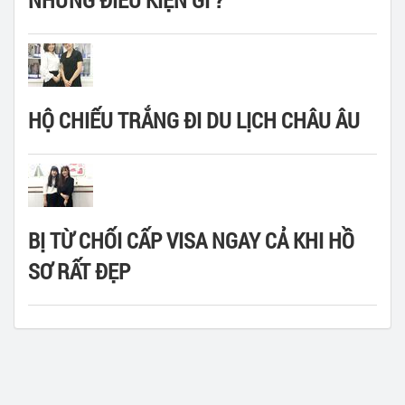
NHỮNG ĐIỀU KIỆN GÌ ?
HỘ CHIẾU TRẮNG ĐI DU LỊCH CHÂU ÂU
BỊ TỪ CHỐI CẤP VISA NGAY CẢ KHI HỒ
SƠ RẤT ĐẸP