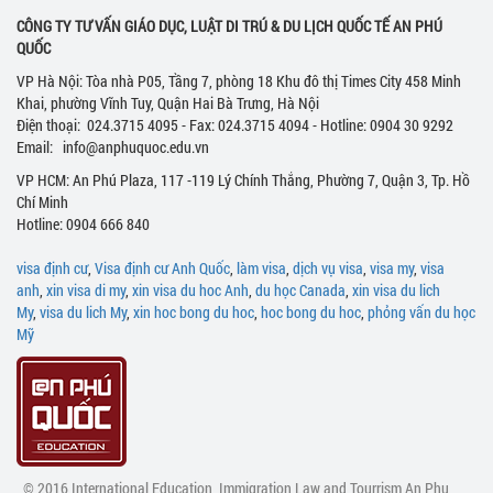
CÔNG TY TƯ VẤN GIÁO DỤC, LUẬT DI TRÚ & DU LỊCH QUỐC TẾ AN PHÚ
QUỐC
VP Hà Nội: Tòa nhà P05, Tầng 7, phòng 18 Khu đô thị Times City 458 Minh
Khai, phường Vĩnh Tuy, Quận Hai Bà Trưng, Hà Nội
Điện thoại: 024.3715 4095 - Fax: 024.3715 4094 - Hotline: 0904 30 9292
Email: info@anphuquoc.edu.vn
VP HCM: An Phú Plaza, 117 -119 Lý Chính Thắng, Phường 7, Quận 3, Tp. Hồ
Chí Minh
Hotline: 0904 666 840
visa định cư
,
Visa định cư Anh Quốc
,
làm visa
,
dịch vụ visa
,
visa my
,
visa
anh
,
xin visa di my
,
xin visa du hoc Anh
,
du học Canada
,
xin visa du lich
My
,
visa du lich My
,
xin hoc bong du hoc
,
hoc bong du hoc
,
phỏng vấn du học
Mỹ
© 2016 International Education, Immigration Law and Tourrism An Phu