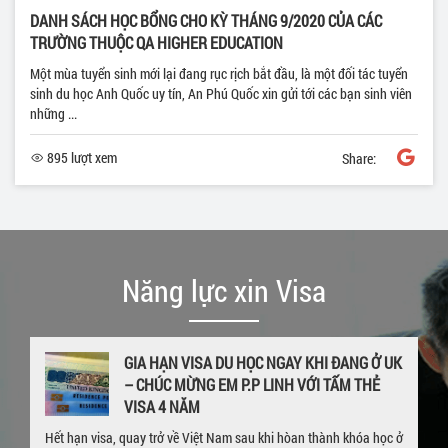
DANH SÁCH HỌC BỔNG CHO KỲ THÁNG 9/2020 CỦA CÁC
TRƯỜNG THUỘC QA HIGHER EDUCATION
Một mùa tuyển sinh mới lại đang rục rịch bắt đầu, là một đối tác tuyển
sinh du học Anh Quốc uy tín, An Phú Quốc xin gửi tới các bạn sinh viên
những ...
895 lượt xem
Share:
Năng lực xin Visa
GIA HẠN VISA DU HỌC NGAY KHI ĐANG Ở UK
– CHÚC MỪNG EM P.P LINH VỚI TẤM THẺ
VISA 4 NĂM
Hết hạn visa, quay trở về Việt Nam sau khi hòan thành khóa học ở