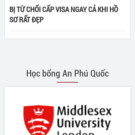
BỊ TỪ CHỐI CẤP VISA NGAY CẢ KHI HỒ
SƠ RẤT ĐẸP
Học bổng An Phú Quốc