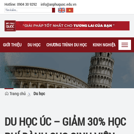
Hotline: 0904 30 9292
info@anphuquoc.edu.vn
GIỚI THIỆU
DU HỌC
CHƯƠNG TRÌNH DU HỌC
KINH NGHIỆM DU HỌC
Toggl
navig
Du học
Trang chủ
Du học
DU HỌC ÚC – GIẢM 30% HỌC