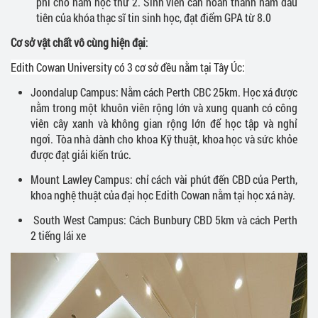
phí cho năm học thứ 2. Sinh viên cần hoàn thành năm đầu
tiên của khóa thạc sĩ tin sinh học, đạt điểm GPA từ 8.0
Cơ sở vật chất vô cùng hiện đại
:
Edith Cowan University
có 3 cơ sở đều nằm tại Tây Úc:
Joondalup Campus: Nằm cách Perth CBC 25km. Học xá được
nằm trong một khuôn viên rộng lớn và xung quanh có công
viên cây xanh và không gian rộng lớn để học tập và nghỉ
ngơi. Tòa nhà dành cho khoa Kỹ thuật, khoa học và sức khỏe
được đạt giải kiến trúc.
Mount Lawley Campus: chỉ cách vài phút đến CBD của Perth,
khoa nghệ thuật của đại học Edith Cowan nằm tại học xá này.
South West Campus: Cách Bunbury CBD 5km và cách Perth
2 tiếng lái xe