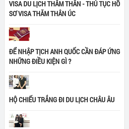
VISA DU LỊCH THĂM THÂN - THỦ TỤC HỒ
SƠ VISA THĂM THÂN ÚC
ĐỂ NHẬP TỊCH ANH QUỐC CẦN ĐÁP ỨNG
NHỮNG ĐIỀU KIỆN GÌ ?
HỘ CHIẾU TRẮNG ĐI DU LỊCH CHÂU ÂU