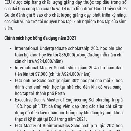
ECU được xếp hạng chất lượng giảng dạy thuộc top đầu trong số
các đại học công lập của Úc và 14 năm liền được Good Universities
Guide đánh giá 5 sao cho chất lượng giảng dạy, phát triển kỹ năng,
các dịch vụ hỗ trợ, tài nguyên học tập, kinh nghiệm học tập của sinh
viên.
Chính sách học bổng đa dạng năm 2021
International Undergraduate scholarship 20% học phí cho
toàn bộ khóa học lên tới $35,000(tương đương mỗi năm chỉ
cần chi trả A$24,000/năm)
International Master Scholarship: giảm 20% cho năm đầu
tiên lên tới $7,000 (chỉ từ A$24,000/ năm)
ECU onlune Scholarship: giảm 30% học phí cho mỗi kì học
dành cho sinh viên học tại nhà cho đến khi có visa sang
học tập tại thành phố Perth
Executive Dean’s Master of Engineering Scholarship trị giá
10% học phí. Tất cả ứng viên đáp ứng các tiêu chí sẽ tự
động đủ điều kiện nhận học bổng này khi đăng ký một khóa
thạc sĩ kỹ thuật tại ECU trong năm 2021.
ECU Master of Bioinformatics Scholarship trị giá 20% học