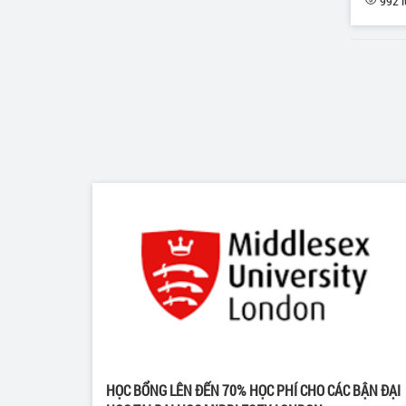
992 l
HỌC BỔNG LÊN ĐẾN 70% HỌC PHÍ CHO CÁC BẬN ĐẠI