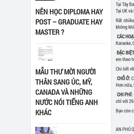
Tại Tây B
NÊN HỌC DIPLOMA HAY
Tại UK và
POST – GRADUATE HAY
Rất nhiều
không khí
MASTER ?
CÁC HOẠ
Karaoke, 
ĐẶC BIỆ
em theo họ
Chi tiết 
MẪU THƯ MỜI NGƯỜI
CHỖ Ở:
C
THÂN SANG ÚC, MỸ,
Hơn nữa, 
CANADA VÀ NHỮNG
CHI PHÍ:
NƯỚC NÓI TIẾNG ANH
chỉ với 26
Bạn còn c
KHÁC
AN PHÚ Q