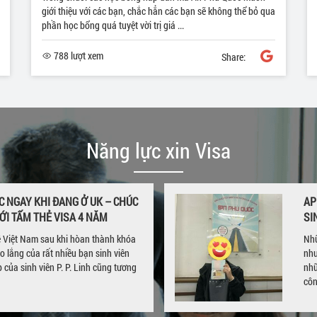
giới thiệu với các bạn, chắc hẳn các bạn sẽ không thể bỏ qua
phần học bổng quá tuyệt vời trị giá ...
788 lượt xem
Share:
Năng lực xin Visa
C NGAY KHI ĐANG Ở UK – CHÚC
AP
ỚI TẤM THẺ VISA 4 NĂM
SI
về Việt Nam sau khi hòan thành khóa
Nhữ
lo lắng của rất nhiều bạn sinh viên
như
của sinh viên P. P. Linh cũng tương
nhữ
côn