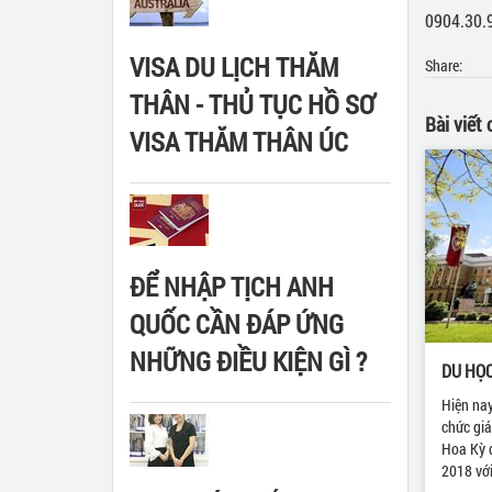
0904.30.
VISA DU LỊCH THĂM
Share:
THÂN - THỦ TỤC HỒ SƠ
Bài viết
VISA THĂM THÂN ÚC
ĐỂ NHẬP TỊCH ANH
QUỐC CẦN ĐÁP ỨNG
NHỮNG ĐIỀU KIỆN GÌ ?
DU HỌC
Hiện nay
chức giá
Hoa Kỳ đ
2018 với