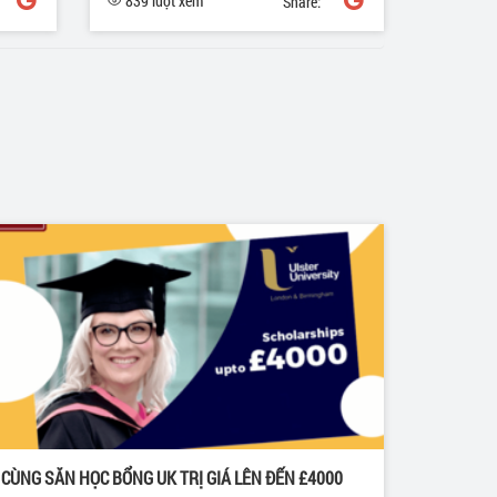
839 lượt xem
Share:
CÙNG SĂN HỌC BỔNG UK TRỊ GIÁ LÊN ĐẾN £4000