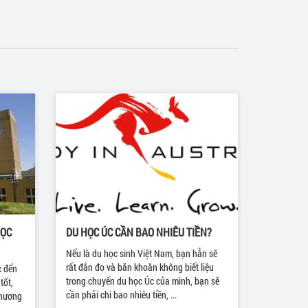
HỌC
DU HỌC ÚC CẦN BAO NHIÊU TIỀN?
Nếu là du học sinh Việt Nam, bạn hẳn sẽ
rất đắn đo và băn khoăn không biết liệu
c đến
trong chuyến du học Úc của mình, bạn sẽ
tốt,
cần phải chi bao nhiêu tiền, ...
phương