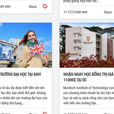
pháp giảng dạy hiện đại ...
ượt xem
Share:
1213 lượt xem
Share:
TRƯỜNG ĐẠI HỌC TẠI ANH
NHẬN NGAY HỌC BỔNG TRỊ GIÁ
11000$ TẠI ÚC
 từ lâu đã được biết đến với nền
Murdoch Institute of Technology cu
 lâu đời, bậc nhất thế giới. Không
các chương trình chuẩn bị cho bậc h
c nhiên khi các trường đại học của
học và mở ra cánh cổng cho các bạn
 đứng thứ hạng ...
viên tiến vào trường Đại ...