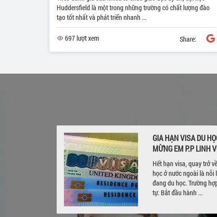
Huddersfield là một trong những trường có chất lượng đào
tạo tốt nhất và phát triển nhanh ...
697 lượt xem
Share:
HOÃN VÌ CÔ-
GIA HẠN VISA DU HỌ
MỪNG EM P.P LINH V
ế giới, Anh
Hết hạn visa, quay trở 
ng thu hút hàng
học ở nước ngoài là nỗi 
 năm. Ấp ủ giấc
đang du học. Trường hợp 
tự. Bắt đầu hành ...