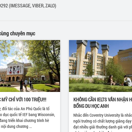
9292 (IMESSAGE, VIBER, ZALO)
 cùng chuyên mục
 MỸ CHỈ VỚI 100 TRIỆU!!!
KHÔNG CẦN IELTS VẪN NHẬN 
BỔNG DU HỌC ANH
, đối tác của An Phú Quốc là tổ
o dục quốc tế IEF bang Wisconsin,
Nhắc đến Coventry University là nhắ
ang triển khai chương trình hè
ngôi trường có chất lượng giảng dạy 
 nội dung chương ...
đạt nhiều giải thưởng danh giá với 