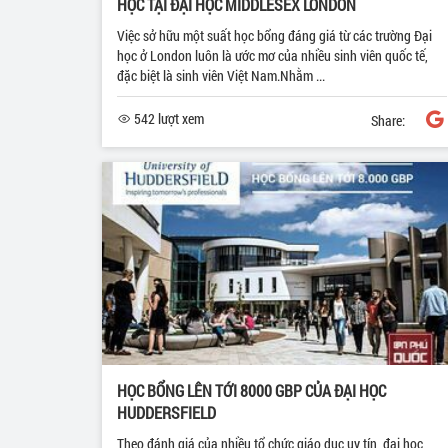
HỌC TẠI ĐẠI HỌC MIDDLESEX LONDON
Việc sở hữu một suất học bổng đáng giá từ các trường Đại
học ở London luôn là ước mơ của nhiều sinh viên quốc tế,
đặc biệt là sinh viên Việt Nam.Nhằm ...
542 lượt xem
Share:
HỌC BỔNG LÊN TỚI 8000 GBP CỦA ĐẠI HỌC
HUDDERSFIELD
Theo đánh giá của nhiều tổ chức giáo dục uy tín, đại học