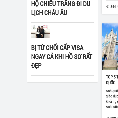
HỘ CHIẾU TRẮNG ĐI DU
844 l
LỊCH CHÂU ÂU
BỊ TỪ CHỐI CẤP VISA
NGAY CẢ KHI HỒ SƠ RẤT
ĐẸP
TOP 5 
QUỐC
Anh quốc
giáo dục
khỏi ngạ
Anh luôn