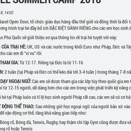
c
lege
Hội thảo du học Canada
8, 14:02
 Nacel Open Door, tổ chức giáo dục hàng đầu thế giới và đồng thời là đố
ơng trình trại hè đầy bổ ích ĐẶC BIỆT DÀNH RIÊNG cho các em học sinh 
n Phú Quốc sẽ giới thiệu sơ qua thông tin về trại hè tuyệt vời này:
M CỦA TRẠI HÈ:
UK, US và các nước trong khối Euro như Pháp, Đức và Tâ
ho các em đi “vi vu” rồi
 THAM GIA:
Từ 12-17. Riêng tại Đức là từ 11-16
N:
2 tuần (tại Pháp và Đức có thể kéo dài tới 3-4 tuần ) trong tháng 7-8 n
 DẠY NGOẠI NGỮ:
Các em sẽ được tham gia các lớp tùy theo quốc gia em t
hỉ từ 12-15 người, dễ dàng hơn cho các em trong việc phát triển kỹ năng 
ại hè tại Pháp luôn có tỉ lệ học sinh người Pháp rất cao, các em sẽ có cơ 
T ĐỘNG THỂ THAO:
Sau những giờ học ngoại ngữ của người bản xứ vào 
 để vận động cơ thể, tăng khả năng giao tiếp như:
 Bóng rổ, Bóng đá, Tennis, Rugby, hay thậm chí tập Gym cũng được đưa 
óng rổ hoặc Tennis