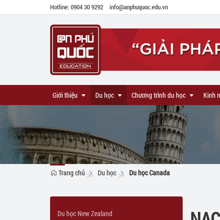
Hotline: 0904 30 9292
info@anphuquoc.edu.vn
Giới thiệu
Du học
Chương trình du học
Kinh 
Du học Canada
Giới thiệu chung
Du học New Zealand
Du học chương trình chuyển tiếp
Lĩnh vực hoạt động
Du học Singapore
Du học chương trình Dự bị thạc s
Trang chủ
Du học
Du học Canada
Năng lực hoạt động
Du học Canada
Du học chương trình Thạc sĩ
Liên hệ
Du học Anh
Du học chương trình Tiếng Anh
HỌC BỔNG DU HỌC ANH 30
NAC
Du học New Zealand
Tuyển dụng
Du học Úc
Du học chương trình Phổ thông
GCSE