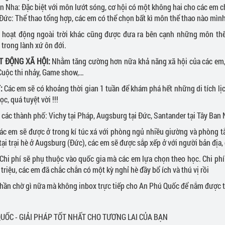
an Nha: Đặc biệt với môn lướt sóng, cơ hội có một không hai cho các em ch
 Đức: Thể thao tổng hợp, các em có thể chọn bất kì môn thể thao nào mì
 hoạt động ngoài trời khác cũng được đưa ra bên cạnh những môn thể
 trong lành xứ ôn đới.
T ĐỘNG XÃ HỘI:
Nhằm tăng cường hơn nữa khả năng xã hội của các em,
Cuộc thi nhảy, Game show,…
T:
Các em sẽ có khoảng thời gian 1 tuần để khám phá hết những di tích lị
c, quá tuyệt vời !!!
về các thành phố: Vichy tại Pháp, Augsburg tại Đức, Santander tại Tây Ban 
ác em sẽ được ở trong kí túc xá với phòng ngủ nhiều giường và phòng t
tại trại hè ở Augsburg (Đức), các em sẽ được sắp xếp ở với người bản địa
Chi phí sẽ phụ thuộc vào quốc gia mà các em lựa chọn theo học. Chi phí
 triệu, các em đã chắc chắn có một kỳ nghỉ hè đầy bổ ích và thú vị rồi
hần chờ gì nữa mà không inbox trực tiếp cho An Phú Quốc để nắm được thông
UỐC - GIẢI PHÁP TỐT NHẤT CHO TƯƠNG LAI CỦA BẠN