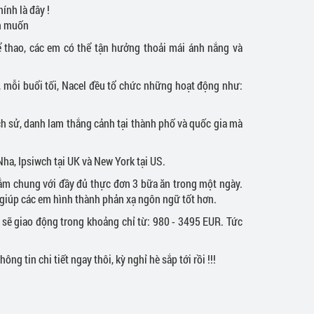
ính là đây !
nh muốn
 thao, các em có thể tận hưởng thoải mái ánh nắng và
 mỗi buổi tối, Nacel đều tổ chức những hoạt động như:
ch sử, danh lam thắng cảnh tại thành phố và quốc gia mà
Nha, Ipsiwch tại UK và New York tại US.
ắm chung với đầy đủ thực đơn 3 bữa ăn trong một ngày.
, giúp các em hình thành phản xạ ngôn ngữ tốt hơn.
 sẽ giao động trong khoảng chỉ từ: 980 - 3495 EUR. Tức
 tin chi tiết ngay thôi, kỳ nghỉ hè sắp tới rồi !!!