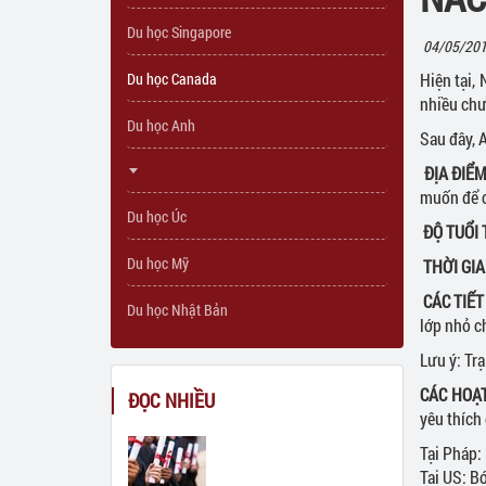
Du học Singapore
Du học Mỹ
Du học chương trình dự bị đại họ
Community Col
04/05/201
Du học Canada
Hiện tại,
Du học Nhật Bản
Du học chương trình Đại học
High school
Singapore
nhiều chư
Du học Anh
A-level
Anh
Sau đây, A
Úc
ĐỊA ĐIỂ
muốn để c
Mỹ
Du học Úc
ĐỘ TUỔI
Du học Mỹ
THỜI GIA
CÁC TIẾT
Du học Nhật Bản
lớp nhỏ c
Lưu ý: Tr
CÁC HOẠ
ĐỌC NHIỀU
yêu thích
Tại Pháp:
Tại US: B