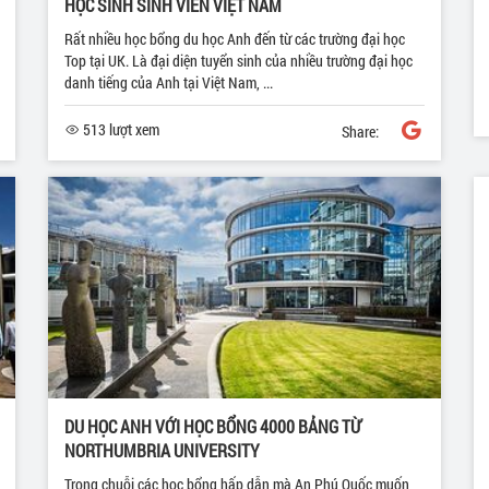
HỌC SINH SINH VIÊN VIỆT NAM
Rất nhiều học bổng du học Anh đến từ các trường đại học
Top tại UK. Là đại diện tuyển sinh của nhiều trường đại học
danh tiếng của Anh tại Việt Nam, ...
513 lượt xem
Share:
DU HỌC ANH VỚI HỌC BỔNG 4000 BẢNG TỪ
NORTHUMBRIA UNIVERSITY
Trong chuỗi các học bổng hấp dẫn mà An Phú Quốc muốn