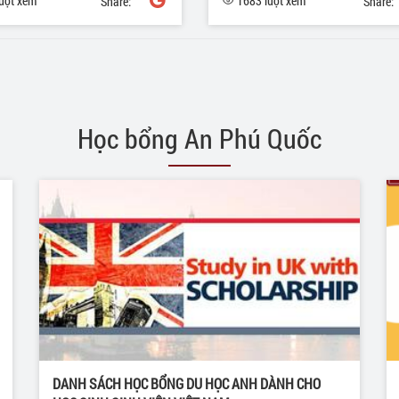
ượt xem
1683 lượt xem
Share:
Share:
Học bổng An Phú Quốc
DANH SÁCH HỌC BỔNG DU HỌC ANH DÀNH CHO