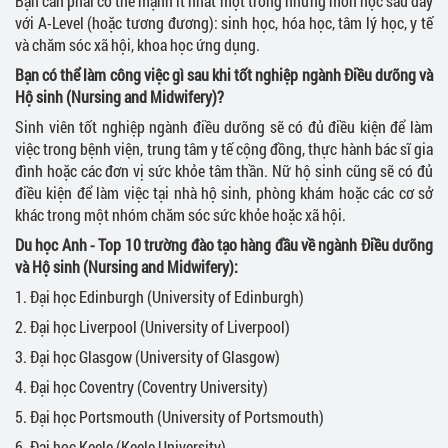
Bạn cần phải có thế mạnh ít nhất một trong những môn học sau đây
với A-Level (hoặc tương đương): sinh học, hóa học, tâm lý học, y tế
và chăm sóc xã hội, khoa học ứng dụng.
Bạn có thể làm công việc gì sau khi tốt nghiệp ngành Điều dưỡng và
Hộ sinh (Nursing and Midwifery)?
Sinh viên tốt nghiệp ngành điều dưỡng sẽ có đủ điều kiện để làm
việc trong bệnh viện, trung tâm y tế cộng đồng, thực hành bác sĩ gia
đình hoặc các đơn vị sức khỏe tâm thần. Nữ hộ sinh cũng sẽ có đủ
điều kiện để làm việc tại nhà hộ sinh, phòng khám hoặc các cơ sở
khác trong một nhóm chăm sóc sức khỏe hoặc xã hội.
Du học Anh - Top 10 trường đào tạo hàng đầu về ngành Điều dưỡng
và Hộ sinh (Nursing and Midwifery):
1. Đại học Edinburgh (University of Edinburgh)
2. Đại học Liverpool (University of Liverpool)
3. Đại học Glasgow (University of Glasgow)
4. Đại học Coventry (Coventry University)
5. Đại học Portsmouth (University of Portsmouth)
6. Đại học Keele (Keele University)