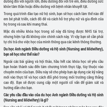
dưỡng đối với người lớn, điều dưỡng đối với trẻ em, điều dưỡng sức
khỏe tâm thần hoặc điều dưỡng với bệnh nhân khuyết tật.
Trong quá trình đào tạo nữ hộ sinh, bạn sẽ học cách làm thế nào để
em bé phát triển, cách đỡ đẻ và cách hỗ trợ phụ nữ và gia đình của
họ trong và sau khi mang thai.
Mặc dù nhiều khóa học trong số này đã từng được NHS tài trợ,
nhưng hiện tại đã không còn chính sách này. Vì vậy bạn sẽ cần phải
tự chi trả cho việc học của mình thông qua các kênh thông thường.
Du học Anh ngành Điều dưỡng và Hộ sinh (Nursing and Midwifery),
bạn sẽ học như thế nào?
Ngoài các bài giảng và hội thảo, hầu hết các khóa học sẽ yêu cầu
bạn hoàn thành sáu đến tám chương trình thực tập, tùy thuộc vào
chuyên môn của bạn. Điều này sẽ cho phép bạn áp dụng các kỹ năng
mới vào thực tế và học cách đối phó trong môi trường căng thẳng
cao độ. Bạn sẽ được cung cấp một người cố vấn để giám sát và
hướng dẫn cho bạn.
Các yêu cầu đầu vào của du học Anh ngành Điều dưỡng và Hộ sinh
(Nursing and Midwifery) là gì?