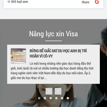
895 lượt xem
Share:
Năng lực xin Visa
 GIẤC MƠ DU HỌC ANH BỊ TRÌ
GIA HẠN VISA 
 CÔ-VY
– CHÚC MỪNG E
VISA 4 NĂM
ong những nền giáo dục hàng đầu thế
 nhiều trường đại học danh tiếng thu hút
Hết hạn visa, quay trở về Việt N
ệt Nam đến đây du học mỗi năm. Ấp ủ
nước ngoài là nỗi lo lắng của rất
 ...
Trường hợp của sinh viên P. P. Li