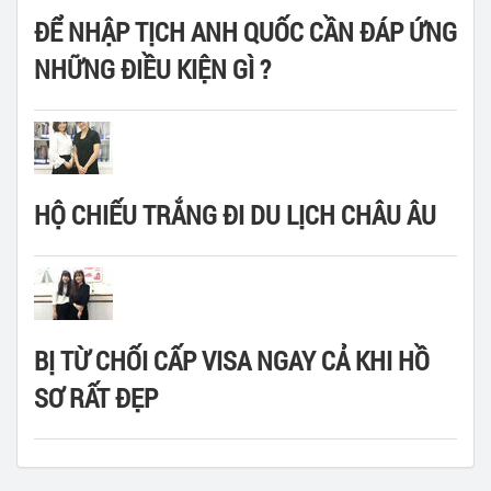
ĐỂ NHẬP TỊCH ANH QUỐC CẦN ĐÁP ỨNG
NHỮNG ĐIỀU KIỆN GÌ ?
HỘ CHIẾU TRẮNG ĐI DU LỊCH CHÂU ÂU
BỊ TỪ CHỐI CẤP VISA NGAY CẢ KHI HỒ
SƠ RẤT ĐẸP