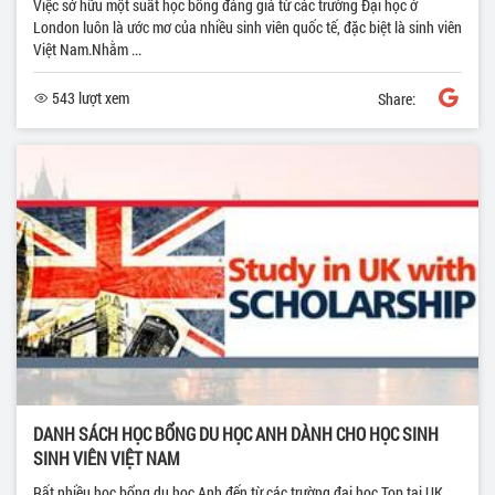
Việc sở hữu một suất học bổng đáng giá từ các trường Đại học ở
London luôn là ước mơ của nhiều sinh viên quốc tế, đặc biệt là sinh viên
Việt Nam.Nhằm ...
543 lượt xem
Share:
DANH SÁCH HỌC BỔNG DU HỌC ANH DÀNH CHO HỌC SINH
SINH VIÊN VIỆT NAM
Rất nhiều học bổng du học Anh đến từ các trường đại học Top tại UK.