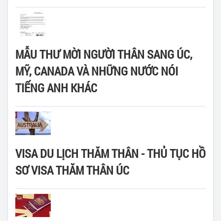
MẪU THƯ MỜI NGƯỜI THÂN SANG ÚC,
MỸ, CANADA VÀ NHỮNG NƯỚC NÓI
TIẾNG ANH KHÁC
VISA DU LỊCH THĂM THÂN - THỦ TỤC HỒ
SƠ VISA THĂM THÂN ÚC