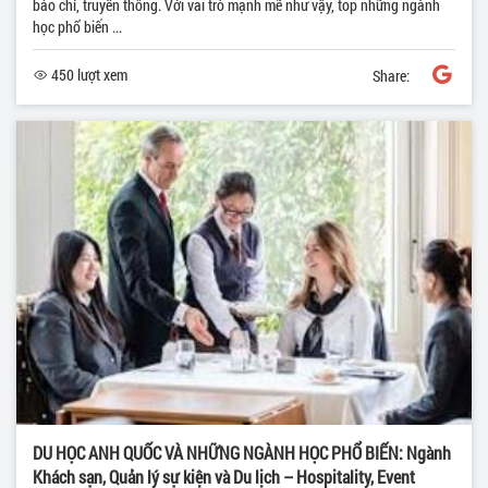
báo chí, truyền thông. Với vai trò mạnh mẽ như vậy, top những ngành
học phổ biến ...
450 lượt xem
Share:
DU HỌC ANH QUỐC VÀ NHỮNG NGÀNH HỌC PHỔ BIẾN: Ngành
Khách sạn, Quản lý sự kiện và Du lịch – Hospitality, Event