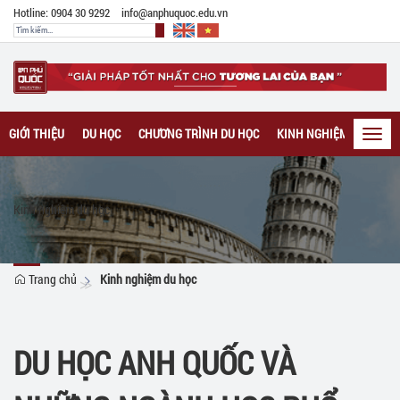
Hotline: 0904 30 9292
info@anphuquoc.edu.vn
GIỚI THIỆU
DU HỌC
CHƯƠNG TRÌNH DU HỌC
KINH NGHIỆM DU HỌC
Toggl
navig
Kinh nghiệm du học
Trang chủ
Kinh nghiệm du học
DU HỌC ANH QUỐC VÀ