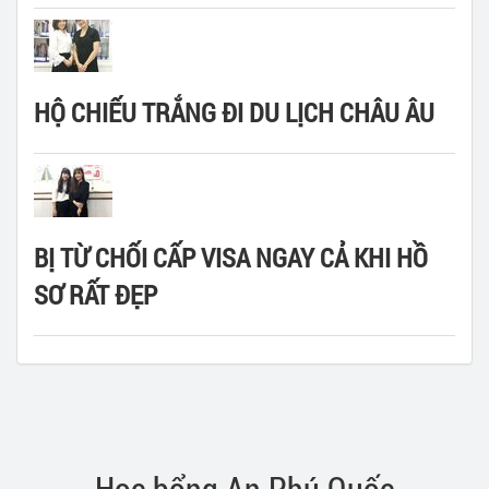
HỘ CHIẾU TRẮNG ĐI DU LỊCH CHÂU ÂU
BỊ TỪ CHỐI CẤP VISA NGAY CẢ KHI HỒ
SƠ RẤT ĐẸP
Học bổng An Phú Quốc