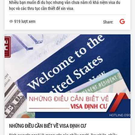
Nhiều bạn muốn đi du học nhưng vẫn chưa nắm rõ khá niệm visa du
học và các thru tục cần thiết để xin visa.
919 lượt xem
Share:
NHỮNG ĐIỀU CẦN BIẾT VỀ VISA ĐỊNH CƯ