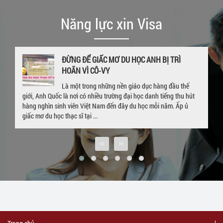
Năng lực xin Visa
GIA HẠN VISA DU HỌC NGAY KHI ĐANG Ở UK
– CHÚC MỪNG EM P.P LINH VỚI TẤM THẺ
VISA 4 NĂM
Hết hạn visa, quay trở về Việt Nam sau khi hòan thành khóa học ở
nước ngoài là nỗi lo lắng của rất nhiều bạn sinh viên đang du học.
Trường hợp của sinh viên P. P. Linh cũng tương tự. Bắt đầu hành ...