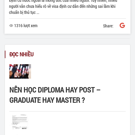
Định cư nước ngoài là mong ước của nhiều người. Tuy nhiên, nhiều
người vẫn chưa hiểu rõ về visa định cư dẫn đến những sai lầm khi
chuẩn bị thủ tục ...
1316 lượt xem
Share:
ĐỌC NHIỀU
NÊN HỌC DIPLOMA HAY POST –
GRADUATE HAY MASTER ?