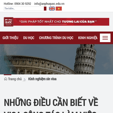
Hotline: 0904 30 9292
info@anphuquoc.edu.vn
GIỚI THIỆU
DU HỌC
CHƯƠNG TRÌNH DU HỌC
KINH NGHIỆM DU HỌC
Toggl
navig
Kinh nghiệm xin visa
Trang chủ
Kinh nghiệm xin visa
NHỮNG ĐIỀU CẦN BIẾT VỀ