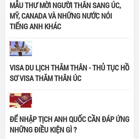
MẪU THƯ MỜI NGƯỜI THÂN SANG ÚC,
MỸ, CANADA VÀ NHỮNG NƯỚC NÓI
TIẾNG ANH KHÁC
VISA DU LỊCH THĂM THÂN - THỦ TỤC HỒ
SƠ VISA THĂM THÂN ÚC
ĐỂ NHẬP TỊCH ANH QUỐC CẦN ĐÁP ỨNG
NHỮNG ĐIỀU KIỆN GÌ ?