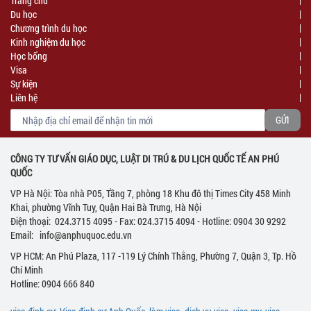
Trang chủ
Du học
Chương trình du học
Kinh nghiệm du học
Học bổng
Visa
Sự kiện
Liên hệ
CÔNG TY TƯ VẤN GIÁO DỤC, LUẬT DI TRÚ & DU LỊCH QUỐC TẾ AN PHÚ
QUỐC
VP Hà Nội: Tòa nhà P05, Tầng 7, phòng 18 Khu đô thị Times City 458 Minh
Khai, phường Vĩnh Tuy, Quận Hai Bà Trưng, Hà Nội
Điện thoại: 024.3715 4095 - Fax: 024.3715 4094 - Hotline: 0904 30 9292
Email: info@anphuquoc.edu.vn
VP HCM: An Phú Plaza, 117 -119 Lý Chính Thắng, Phường 7, Quận 3, Tp. Hồ
Chí Minh
Hotline: 0904 666 840