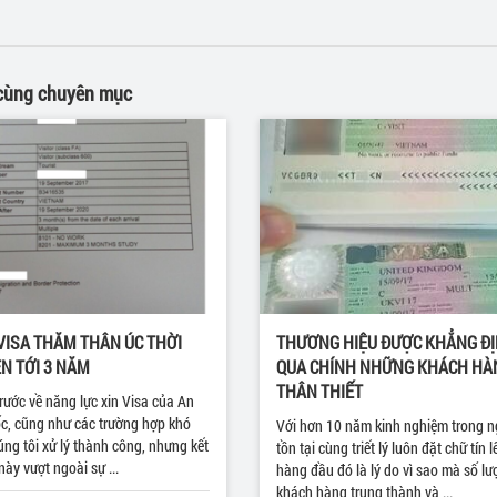
 cùng chuyên mục
VISA THĂM THÂN ÚC THỜI
THƯƠNG HIỆU ĐƯỢC KHẲNG Đ
N TỚI 3 NĂM
QUA CHÍNH NHỮNG KHÁCH HÀ
THÂN THIẾT
trước về năng lực xin Visa của An
c, cũng như các trường hợp khó
Với hơn 10 năm kinh nghiệm trong n
ng tôi xử lý thành công, nhưng kết
tồn tại cùng triết lý luôn đặt chữ tín l
này vượt ngoài sự ...
hàng đầu đó là lý do vì sao mà số l
khách hàng trung thành và ...