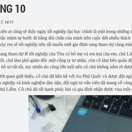
NG 10
c
lege
Hội thảo du học Canada
7, 14:11
viên ai cũng sẽ thấy ngày tốt nghiệp đại học chính là một trong những
ắc mình tự bước đi bằng đôi chân của mình trên cuộc đời nhiều thách
này em sẽ tốt nghiệp nên rất muốn mời gia đình sang tham dự cùng mìn
sang tham dự lễ tốt nghiệp của Thu có bố mẹ và em trai của em, chú
 tốt, chú làm phó giám đốc một công ty tư nhân, còn cô làm bên quân độ
 hồ sơ rất tốt, tuy nhiên do cũng lớn tuổi nên cô chú không nắm rõ được
i quen giới thiệu, cô chú đã liên hệ với An Phú Quốc và được đội ngũ 
 nghiệp và kinh nghiệm dày dặn, đội ngũ tư vấn viên đã mang về cùng
chú Liễm. Cô chú đã rất hạnh phúc khi cả gia đình nhận được visa mộ