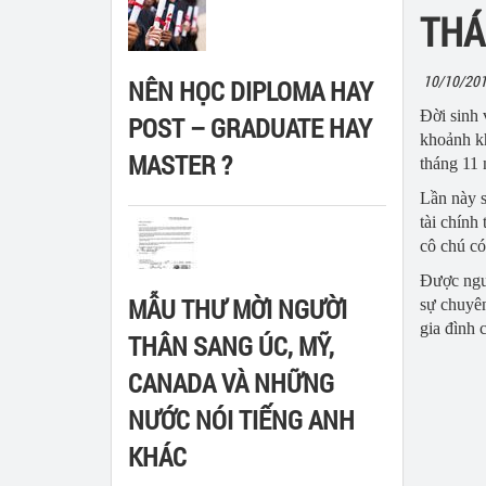
THÁ
Du học Mỹ
Du học chương trình dự bị đại họ
Community Col
10/10/201
Du học Nhật Bản
Du học chương trình Đại học
High school
Singapore
NÊN HỌC DIPLOMA HAY
Đời sinh 
POST – GRADUATE HAY
A-level
Anh
khoảnh kh
MASTER ?
tháng 11 
Úc
Lần này 
Mỹ
tài chính
cô chú có
Được ngườ
MẪU THƯ MỜI NGƯỜI
sự chuyên
gia đình 
THÂN SANG ÚC, MỸ,
CANADA VÀ NHỮNG
NƯỚC NÓI TIẾNG ANH
KHÁC