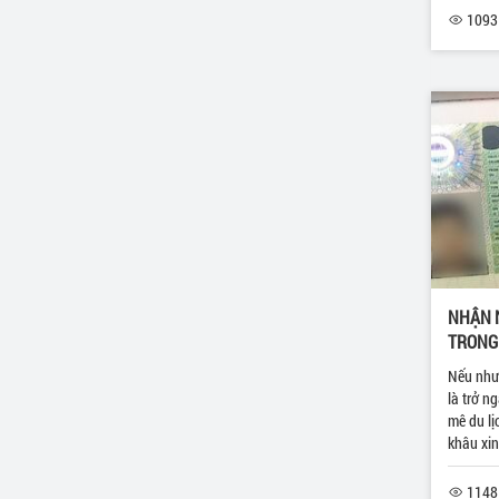
1093 
NHẬN N
TRONG
Nếu như 
là trở n
mê du lị
khâu xin 
1148 