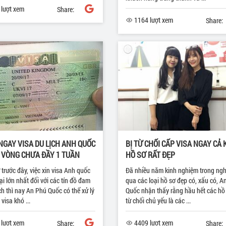
lượt xem
Share:
1164 lượt xem
Share:
GAY VISA DU LỊCH ANH QUỐC
BỊ TỪ CHỐI CẤP VISA NGAY CẢ 
 VÒNG CHƯA ĐẦY 1 TUẦN
HỒ SƠ RẤT ĐẸP
trước đây, việc xin visa Anh quốc
Đã nhiều năm kinh nghiệm trong nghề
gại lớn nhất đối với các tín đồ đam
qua các loại hồ sơ đẹp có, xấu có, A
ch thì nay An Phú Quốc có thể xử lý
Quốc nhận thấy rằng hầu hết các hồ 
visa khó ...
từ chối chủ yếu là các ...
lượt xem
4409 lượt xem
Share:
Share: