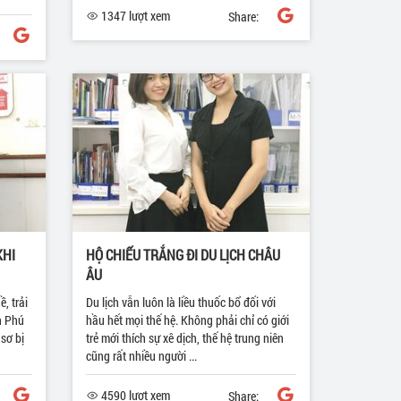
1347 lượt xem
Share:
KHI
HỘ CHIẾU TRẮNG ĐI DU LỊCH CHÂU
ÂU
, trải
Du lịch vẫn luôn là liều thuốc bổ đối với
n Phú
hầu hết mọi thế hệ. Không phải chỉ có giới
sơ bị
trẻ mới thích sự xê dịch, thế hệ trung niên
cũng rất nhiều người ...
4590 lượt xem
Share: