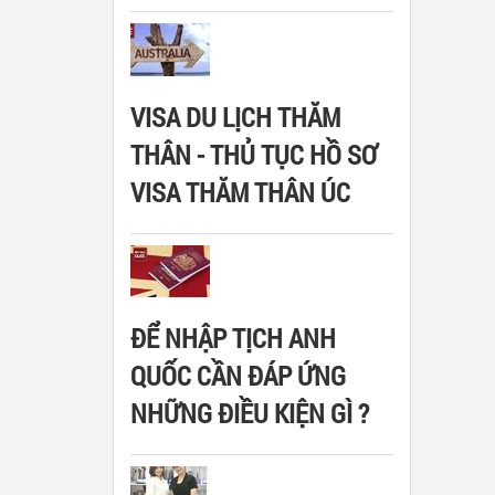
VISA DU LỊCH THĂM
THÂN - THỦ TỤC HỒ SƠ
VISA THĂM THÂN ÚC
ĐỂ NHẬP TỊCH ANH
QUỐC CẦN ĐÁP ỨNG
NHỮNG ĐIỀU KIỆN GÌ ?