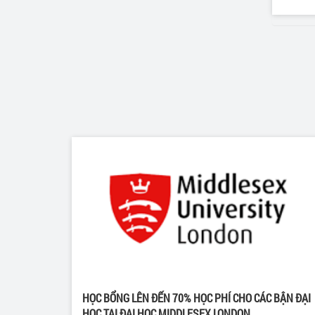
HỌC BỔNG LÊN ĐẾN 70% HỌC PHÍ CHO CÁC BẬN ĐẠI
HỌC TẠI ĐẠI HỌC MIDDLESEX LONDON