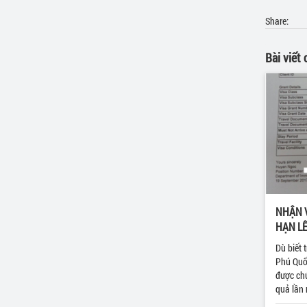
Share:
Bài viết
NHẬN 
HẠN LÊ
Dù biết 
Phú Quố
được chú
quả lần 