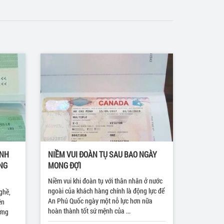
ỊNH
NIỀM VUI ĐOÀN TỤ SAU BAO NGÀY
NG
MONG ĐỢI
Niềm vui khi đoàn tụ với thân nhân ở nước
ngoài của khách hàng chính là động lực để
ghề,
An Phú Quốc ngày một nỗ lực hơn nữa
ên
hoàn thành tốt sứ mệnh của ...
ượng